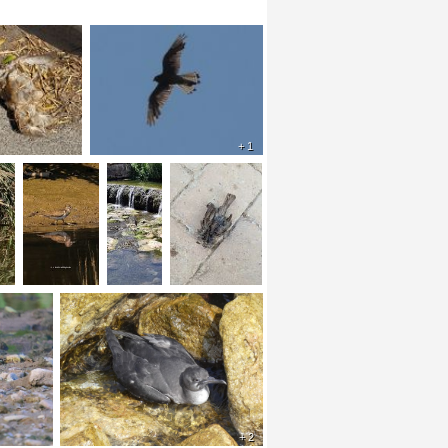
+ 1
+ 2