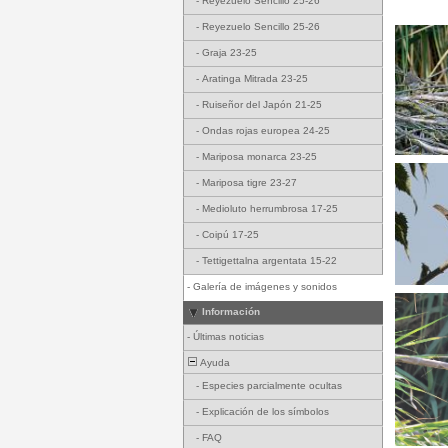
-
Reyezuelo Sencillo 25-26
-
Reyezuelo Sencillo 25-26
-
Graja 23-25
-
Aratinga Mitrada 23-25
-
Ruiseñor del Japón 21-25
-
Ondas rojas europea 24-25
-
Mariposa monarca 23-25
-
Mariposa tigre 23-27
-
Medioluto herrumbrosa 17-25
-
Coipú 17-25
-
Tettigettalna argentata 15-22
-
Galería de imágenes y sonidos
Información
-
Últimas noticias
Ayuda
-
Especies parcialmente ocultas
-
Explicación de los símbolos
-
FAQ