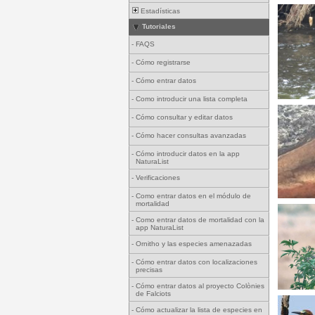
Estadísticas
Tutoriales
-
FAQS
-
Cómo registrarse
-
Cómo entrar datos
-
Como introducir una lista completa
-
Cómo consultar y editar datos
-
Cómo hacer consultas avanzadas
-
Cómo introducir datos en la app
NaturaList
-
Verificaciones
-
Como entrar datos en el módulo de
mortalidad
-
Como entrar datos de mortalidad con la
app NaturaList
-
Ornitho y las especies amenazadas
-
Cómo entrar datos con localizaciones
precisas
-
Cómo entrar datos al proyecto Colònies
de Falciots
-
Cómo actualizar la lista de especies en