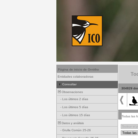
Página de inicio de Ornitho
Tod
Entidades colaboradoras
Consultar
304829 do
Observaciones
-
Los últimos 2 días
-
Los últimos 5 días
-
Los últimos 15 días
Todas las f
Datos y análisis
-
Grulla Común 25-26