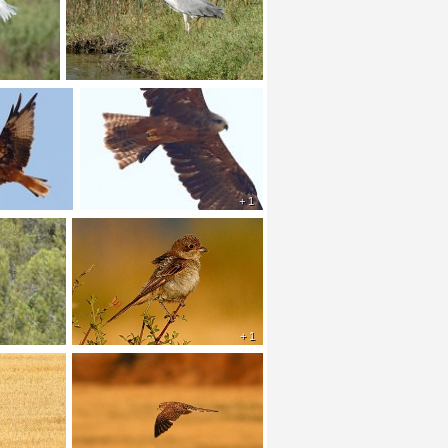
+ 1
+ 1