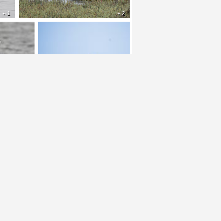
+ 1
+ 2
+ 2