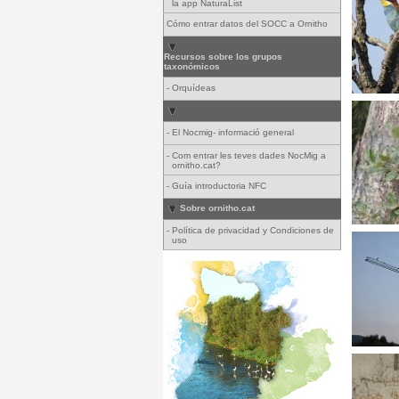
la app NaturaList
Cómo entrar datos del SOCC a Ornitho
Recursos sobre los grupos
taxonómicos
-
Orquídeas
-
El Nocmig- informació general
-
Com entrar les teves dades NocMig a
ornitho.cat?
-
Guía introductoria NFC
Sobre ornitho.cat
-
Política de privacidad y Condiciones de
uso