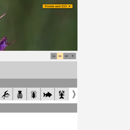
Portals web ICO
ca
es
en
fr