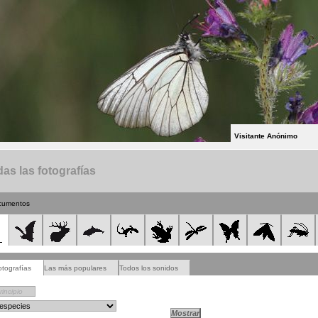
Visitante Anónimo
as las fotografías
cumentos
otografías
Las más populares
Todos los sonidos