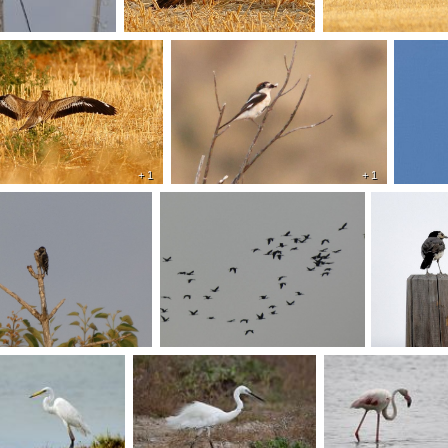
+ 1
+ 1