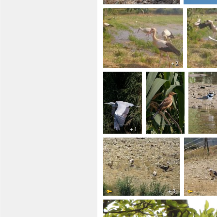
+ 2
+ 1
+ 3