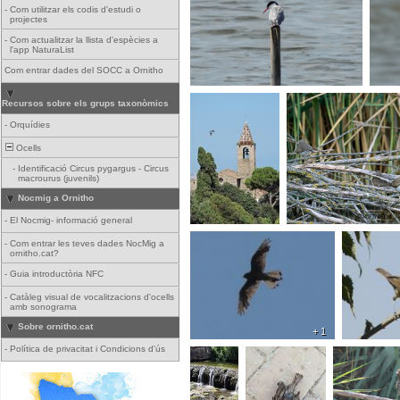
-
Com utilitzar els codis d'estudi o
projectes
-
Com actualitzar la llista d'espècies a
l'app NaturaList
Com entrar dades del SOCC a Ornitho
Recursos sobre els grups taxonòmics
-
Orquídies
Ocells
-
Identificació Circus pygargus - Circus
macrourus (juvenils)
Nocmig a Ornitho
-
El Nocmig- informació general
-
Com entrar les teves dades NocMig a
ornitho.cat?
-
Guia introductòria NFC
-
Catàleg visual de vocalitzacions d'ocells
amb sonograma
Sobre ornitho.cat
+ 1
-
Política de privacitat i Condicions d'ús