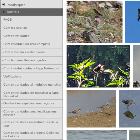
Estadístiques
Tutorials
-
FAQS
-
Com registrar-se
-
Com entrar dades
-
Com introduir una llista completa
-
Com consultar i editar dades
-
Com fer consultes avançades
-
Com introduir dades a l'app NaturaList
-
Verificacions
-
Com entrar dades al mòdul de mortalitat
-
Com entrar dades de mortalitat a l'app
NaturaList
-
Ornitho i les espècies amenaçades
-
Com entrar dades amb localitzacions
precises
-
Com entrar llistes estàndard des de la
app
-
Com entrar dades al projecte Colònies
de Falciots