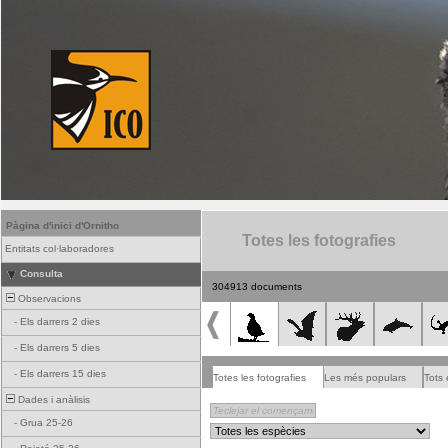
Pàgina d'inici d'Ornitho
Totes les fotografies
Entitats col·laboradores
Consulta
304913 documents
Observacions
-
Els darrers 2 dies
-
Els darrers 5 dies
-
Els darrers 15 dies
Totes les fotografies
Les més populars
Tots 
Dades i anàlisis
-
Grua 25-26