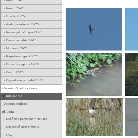
-
Reietó 25-26
-
Reietó 25-26
-
Graula 23-25
-
Aratinga mitrada 23-25
-
Rossinyol del Japó 21-25
-
Brocat variable 24-25
-
Monarca 23-25
-
Papallona tigre 23-27
-
Escac ferruginós 17-25
-
Coipú 17-25
-
Cigalella argentada 15-22
-
Galeria d'imatges i sons
Informació
-
Darreres notícies
Ajuda
-
Espècies parcialment ocultes
-
Explicació dels símbols
-
FAQ