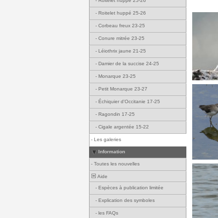
-
Roitelet huppé 25-26
-
Roitelet huppé 25-26
-
Corbeau freux 23-25
-
Conure mitrée 23-25
-
Léiothrix jaune 21-25
-
Damier de la succise 24-25
-
Monarque 23-25
-
Petit Monarque 23-27
-
Échiquier d'Occitanie 17-25
-
Ragondin 17-25
-
Cigale argentée 15-22
-
Les galeries
Information
-
Toutes les nouvelles
Aide
-
Espèces à publication limitée
-
Explication des symboles
-
les FAQs