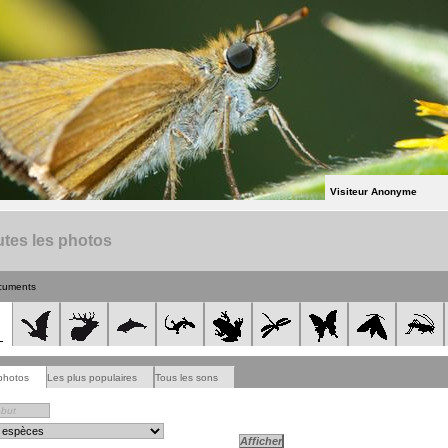
Visiteur Anonyme
tes les photos
cuments
photos
Les plus populaires
Tous les sons