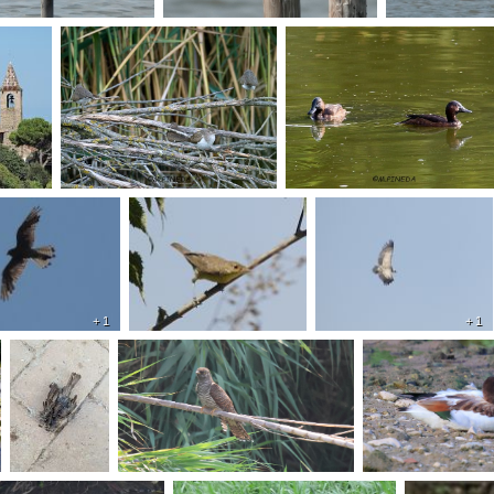
+ 1
+ 1