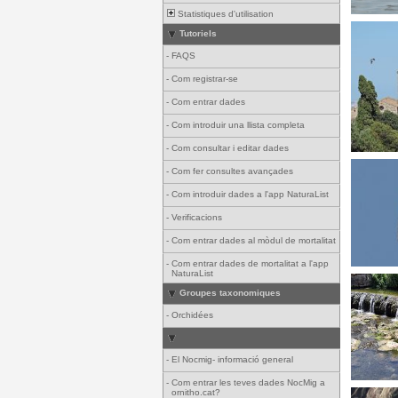
Statistiques d'utilisation
Tutoriels
-
FAQS
-
Com registrar-se
-
Com entrar dades
-
Com introduir una llista completa
-
Com consultar i editar dades
-
Com fer consultes avançades
-
Com introduir dades a l'app NaturaList
-
Verificacions
-
Com entrar dades al mòdul de mortalitat
-
Com entrar dades de mortalitat a l'app
NaturaList
Groupes taxonomiques
-
Orchidées
-
El Nocmig- informació general
-
Com entrar les teves dades NocMig a
ornitho.cat?