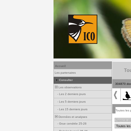
Accueil
Tou
Les partenaires
Consulter
304870 do
Les observations
-
Les 2 derniers jours
-
Les 5 derniers jours
-
Les 15 derniers jours
Toutes les 
Données et analyses
-
Grue cendrée 25-26