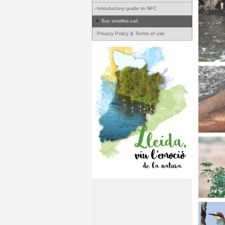
-
Introductory guide to NFC
Sur ornitho.cat
-
Privacy Policy & Terms of use