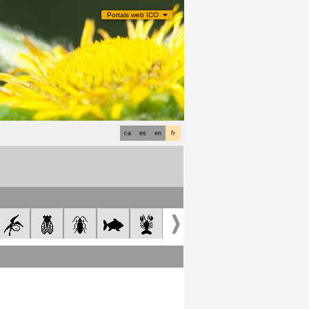
Portals web ICO
ca
es
en
fr