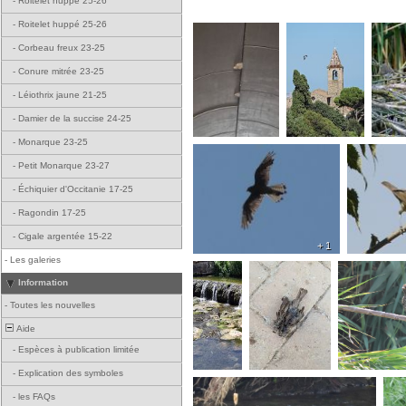
-
Roitelet huppé 25-26
-
Roitelet huppé 25-26
-
Corbeau freux 23-25
-
Conure mitrée 23-25
-
Léiothrix jaune 21-25
-
Damier de la succise 24-25
-
Monarque 23-25
-
Petit Monarque 23-27
-
Échiquier d'Occitanie 17-25
-
Ragondin 17-25
-
Cigale argentée 15-22
+ 1
-
Les galeries
Information
-
Toutes les nouvelles
Aide
-
Espèces à publication limitée
-
Explication des symboles
-
les FAQs