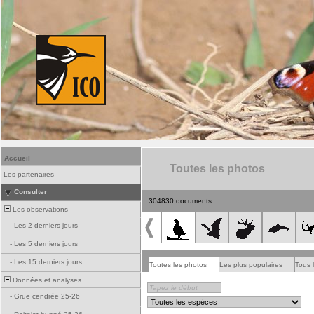
Accueil
Toutes les photos
Les partenaires
Consulter
304830 documents
Les observations
-
Les 2 derniers jours
-
Les 5 derniers jours
-
Les 15 derniers jours
Toutes les photos
Les plus populaires
Tous 
Données et analyses
-
Grue cendrée 25-26