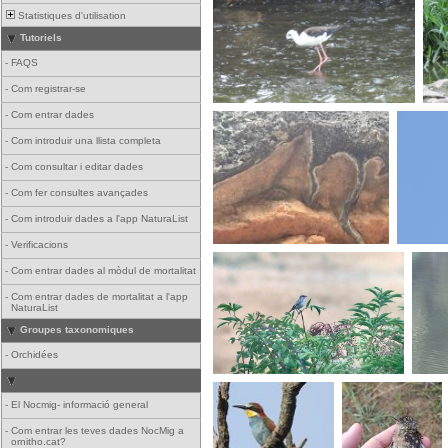
Statistiques d'utilisation
Tutoriels
-
FAQS
-
Com registrar-se
-
Com entrar dades
-
Com introduir una llista completa
-
Com consultar i editar dades
-
Com fer consultes avançades
-
Com introduir dades a l'app NaturaList
-
Verificacions
-
Com entrar dades al mòdul de mortalitat
-
Com entrar dades de mortalitat a l'app
NaturaList
Groupes taxonomiques
-
Orchidées
-
El Nocmig- informació general
-
Com entrar les teves dades NocMig a
ornitho.cat?