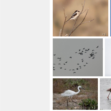
+ 1
+ 1