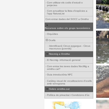
-
Com utilitzar els codis d'estudi o
projectes
-
Com actualitzar la llista d'espècies a
l'app NaturaList
Com entrar dades del SOCC a Ornitho
Recursos sobre els grups taxonòmics
-
Orquídies
Ocells
-
Identificació Circus pygargus - Circus
macrourus (juvenils)
Nocmig a Ornitho
-
El Nocmig- informació general
-
Com entrar les teves dades NocMig a
ornitho.cat?
-
Guia introductòria NFC
-
Catàleg visual de vocalitzacions d'ocells
amb sonograma
Sobre ornitho.cat
-
Política de privacitat i Condicions d'ús