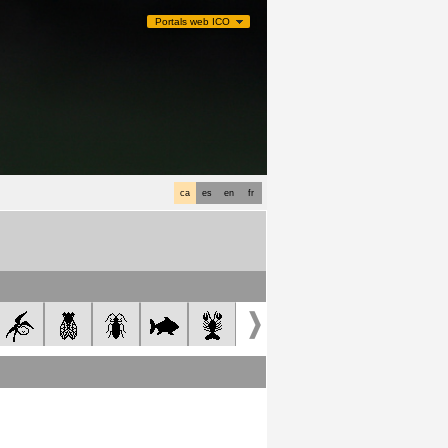
Portals web ICO
ca
es
en
fr