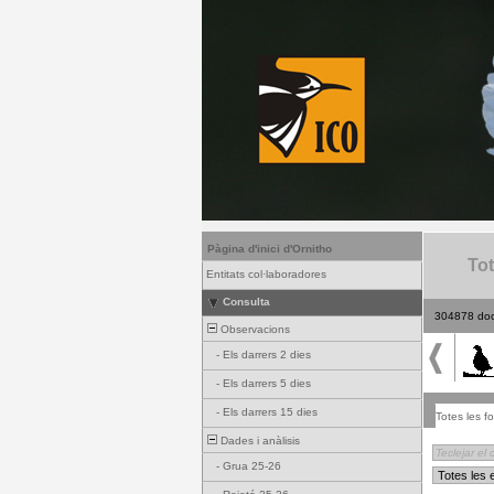
Pàgina d'inici d'Ornitho
Tot
Entitats col·laboradores
Consulta
304878 do
Observacions
-
Els darrers 2 dies
-
Els darrers 5 dies
-
Els darrers 15 dies
Totes les fo
Dades i anàlisis
-
Grua 25-26