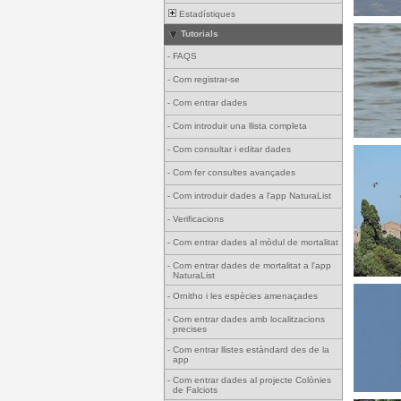
Estadístiques
Tutorials
-
FAQS
-
Com registrar-se
-
Com entrar dades
-
Com introduir una llista completa
-
Com consultar i editar dades
-
Com fer consultes avançades
-
Com introduir dades a l'app NaturaList
-
Verificacions
-
Com entrar dades al mòdul de mortalitat
-
Com entrar dades de mortalitat a l'app
NaturaList
-
Ornitho i les espècies amenaçades
-
Com entrar dades amb localitzacions
precises
-
Com entrar llistes estàndard des de la
app
-
Com entrar dades al projecte Colònies
de Falciots