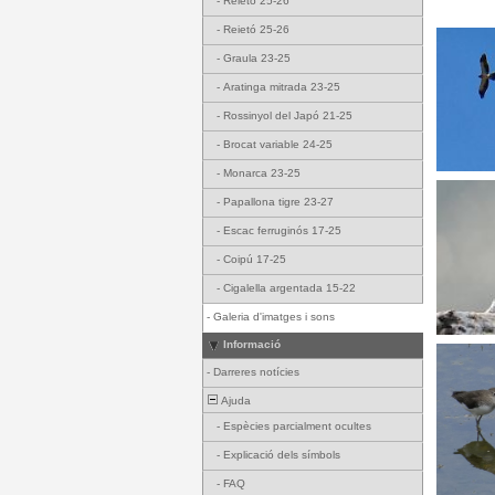
-
Reietó 25-26
-
Reietó 25-26
-
Graula 23-25
-
Aratinga mitrada 23-25
-
Rossinyol del Japó 21-25
-
Brocat variable 24-25
-
Monarca 23-25
-
Papallona tigre 23-27
-
Escac ferruginós 17-25
-
Coipú 17-25
-
Cigalella argentada 15-22
-
Galeria d'imatges i sons
Informació
-
Darreres notícies
Ajuda
-
Espècies parcialment ocultes
-
Explicació dels símbols
-
FAQ