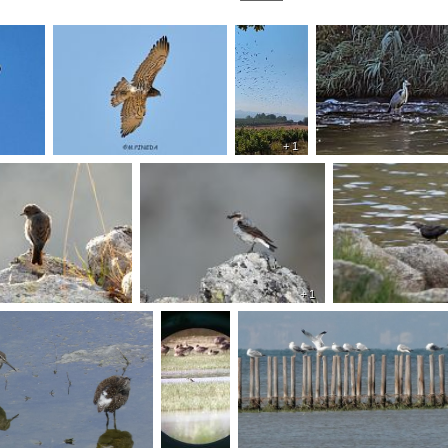
+ 1
+ 1