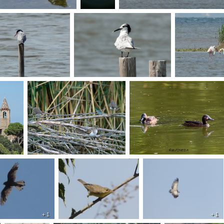
+ 1
+ 1