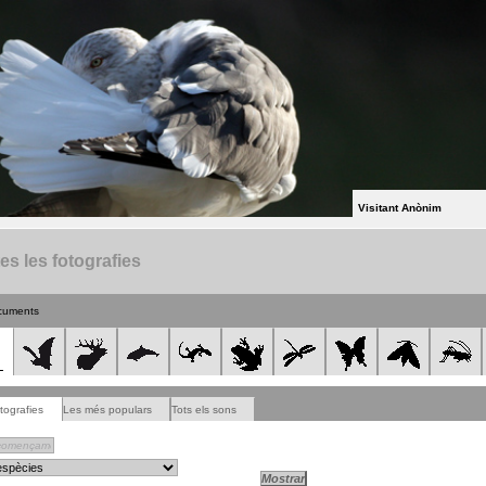
Visitant Anònim
es les fotografies
cuments
tografies
Les més populars
Tots els sons