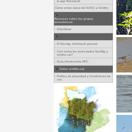
la app NaturaList
Cómo entrar datos del SOCC a Ornitho
Recursos sobre los grupos
taxonómicos
-
Orquídeas
-
El Nocmig- informació general
-
Com entrar les teves dades NocMig a
ornitho.cat?
-
Guía introductoria NFC
Sobre ornitho.cat
-
Política de privacidad y Condiciones de
uso