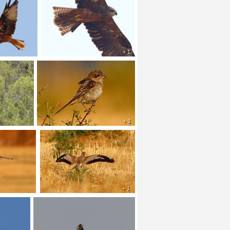
+ 1
+ 1
+ 1