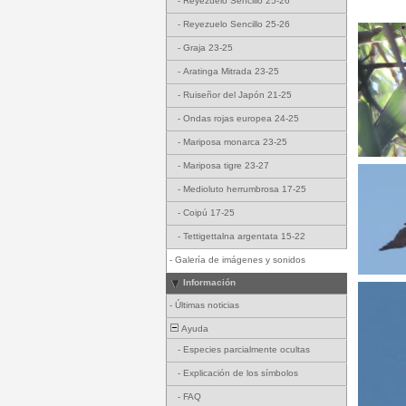
-
Reyezuelo Sencillo 25-26
-
Reyezuelo Sencillo 25-26
-
Graja 23-25
-
Aratinga Mitrada 23-25
-
Ruiseñor del Japón 21-25
-
Ondas rojas europea 24-25
-
Mariposa monarca 23-25
-
Mariposa tigre 23-27
-
Medioluto herrumbrosa 17-25
-
Coipú 17-25
-
Tettigettalna argentata 15-22
-
Galería de imágenes y sonidos
Información
-
Últimas noticias
Ayuda
-
Especies parcialmente ocultas
-
Explicación de los símbolos
-
FAQ