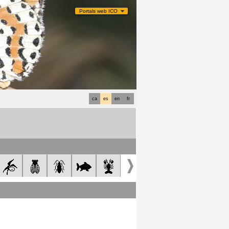
Portals web ICO
ca
es
en
fr