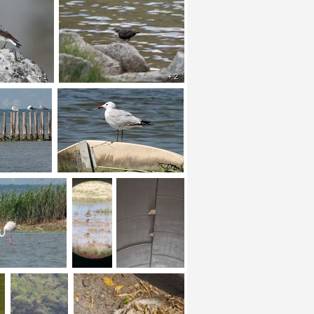
+ 1
+ 2