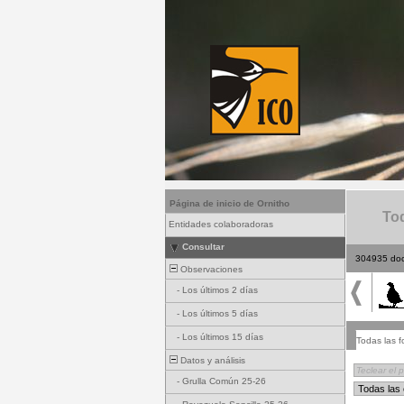
Página de inicio de Ornitho
Tod
Entidades colaboradoras
Consultar
304935 do
Observaciones
-
Los últimos 2 días
-
Los últimos 5 días
-
Los últimos 15 días
Todas las f
Datos y análisis
-
Grulla Común 25-26