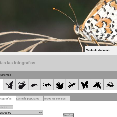
Visitante Anónimo
as las fotografías
cumentos
otografías
Las más populares
Todos los sonidos