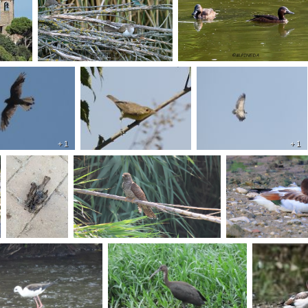
+ 1
+ 1