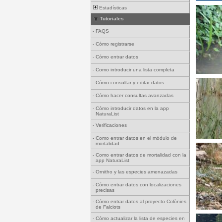
Estadísticas
Tutoriales
-
FAQS
-
Cómo registrarse
-
Cómo entrar datos
-
Como introducir una lista completa
-
Cómo consultar y editar datos
-
Cómo hacer consultas avanzadas
-
Cómo introducir datos en la app
NaturaList
-
Verificaciones
-
Como entrar datos en el módulo de
mortalidad
-
Como entrar datos de mortalidad con la
app NaturaList
-
Ornitho y las especies amenazadas
-
Cómo entrar datos con localizaciones
precisas
-
Cómo entrar datos al proyecto Colònies
de Falciots
-
Cómo actualizar la lista de especies en