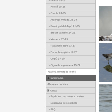
-
Reietó 25-26
-
Reietó 25-26
-
Graula 23-25
-
Aratinga mitrada 23-25
-
Rossinyol del Japó 21-25
-
Brocat variable 24-25
-
Monarca 23-25
-
Papallona tigre 23-27
-
Escac ferruginós 17-25
-
Coipú 17-25
-
Cigalella argentada 15-22
-
Galeria d'imatges i sons
Informació
-
Darreres notícies
Ajuda
-
Espècies parcialment ocultes
-
Explicació dels símbols
-
FAQ