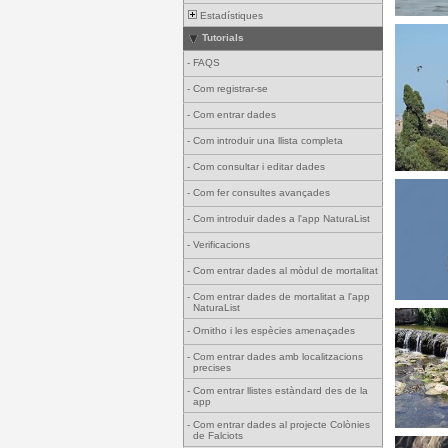
Estadístiques
Tutorials
-
FAQS
-
Com registrar-se
-
Com entrar dades
-
Com introduir una llista completa
-
Com consultar i editar dades
-
Com fer consultes avançades
-
Com introduir dades a l'app NaturaList
-
Verificacions
-
Com entrar dades al mòdul de mortalitat
-
Com entrar dades de mortalitat a l'app
NaturaList
-
Ornitho i les espècies amenaçades
-
Com entrar dades amb localitzacions
precises
-
Com entrar llistes estàndard des de la
app
-
Com entrar dades al projecte Colònies
de Falciots