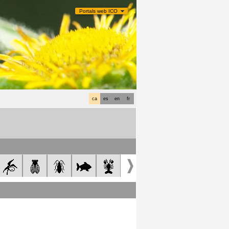
Portals web ICO
ca
es
en
fr