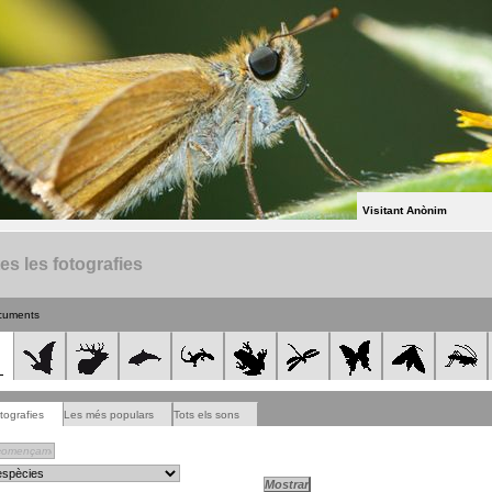
Visitant Anònim
es les fotografies
cuments
tografies
Les més populars
Tots els sons