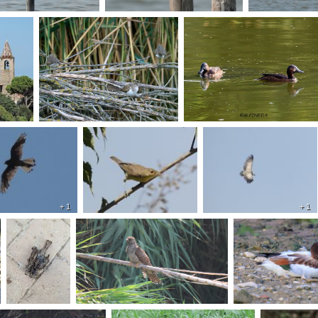
+ 1
+ 1