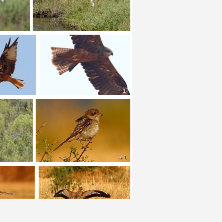
+ 1
+ 1