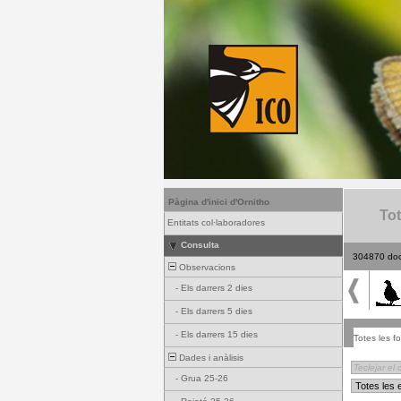
Pàgina d'inici d'Ornitho
Tot
Entitats col·laboradores
Consulta
304870 do
Observacions
-
Els darrers 2 dies
-
Els darrers 5 dies
-
Els darrers 15 dies
Totes les fo
Dades i anàlisis
-
Grua 25-26