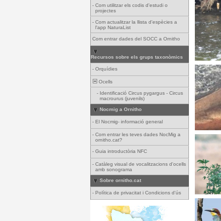
-
Com utilitzar els codis d'estudi o
projectes
-
Com actualitzar la llista d'espècies a
l'app NaturaList
Com entrar dades del SOCC a Ornitho
Recursos sobre els grups taxonòmics
-
Orquídies
Ocells
-
Identificació Circus pygargus - Circus
macrourus (juvenils)
Nocmig a Ornitho
-
El Nocmig- informació general
-
Com entrar les teves dades NocMig a
ornitho.cat?
-
Guia introductòria NFC
-
Catàleg visual de vocalitzacions d'ocells
amb sonograma
Sobre ornitho.cat
-
Política de privacitat i Condicions d'ús