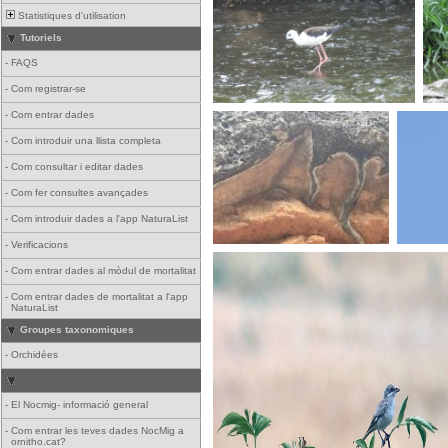
Statistiques d'utilisation
Tutoriels
-
FAQS
-
Com registrar-se
-
Com entrar dades
-
Com introduir una llista completa
-
Com consultar i editar dades
-
Com fer consultes avançades
-
Com introduir dades a l'app NaturaList
-
Verificacions
-
Com entrar dades al mòdul de mortalitat
-
Com entrar dades de mortalitat a l'app
NaturaList
Groupes taxonomiques
-
Orchidées
-
El Nocmig- informació general
-
Com entrar les teves dades NocMig a
ornitho.cat?