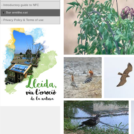
-
Introductory guide to NFC
Sur ornitho.cat
-
Privacy Policy & Terms of use