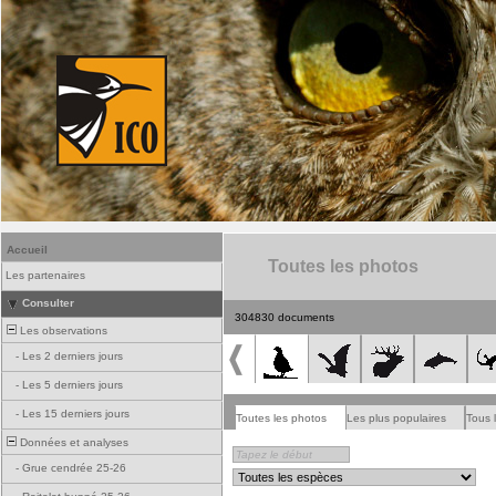
Accueil
Toutes les photos
Les partenaires
Consulter
304830 documents
Les observations
-
Les 2 derniers jours
-
Les 5 derniers jours
-
Les 15 derniers jours
Toutes les photos
Les plus populaires
Tous 
Données et analyses
-
Grue cendrée 25-26