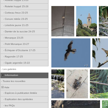
-
Roitelet huppé 25-26
-
Roitelet huppé 25-26
-
Corbeau freux 23-25
-
Conure mitrée 23-25
-
Léiothrix jaune 21-25
-
Damier de la succise 24-25
-
Monarque 23-25
-
Petit Monarque 23-27
-
Échiquier d'Occitanie 17-25
-
Ragondin 17-25
-
Cigale argentée 15-22
+ 1
-
Les galeries
Information
-
Toutes les nouvelles
Aide
-
Espèces à publication limitée
-
Explication des symboles
-
les FAQs