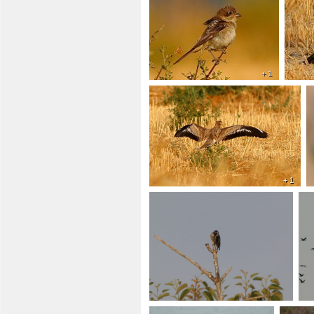
+ 1
+ 1