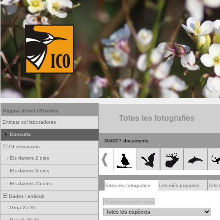
Pàgina d'inici d'Ornitho
Totes les fotografies
Entitats col·laboradores
Consulta
304907 documents
Observacions
-
Els darrers 2 dies
-
Els darrers 5 dies
-
Els darrers 15 dies
Totes les fotografies
Les més populars
Tots 
Dades i anàlisis
-
Grua 25-26