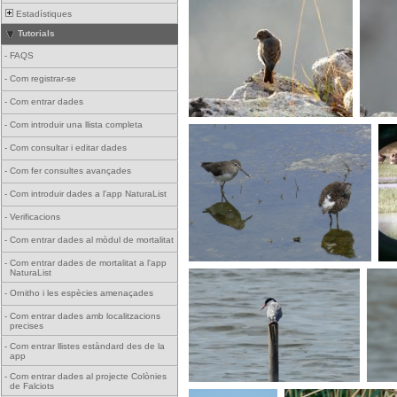
Estadístiques
Tutorials
-
FAQS
-
Com registrar-se
-
Com entrar dades
-
Com introduir una llista completa
-
Com consultar i editar dades
-
Com fer consultes avançades
-
Com introduir dades a l'app NaturaList
-
Verificacions
-
Com entrar dades al mòdul de mortalitat
-
Com entrar dades de mortalitat a l'app
NaturaList
-
Ornitho i les espècies amenaçades
-
Com entrar dades amb localitzacions
precises
-
Com entrar llistes estàndard des de la
app
-
Com entrar dades al projecte Colònies
de Falciots