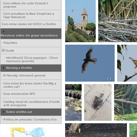
-
Com utilitzar els codis d'estudi o
projectes
-
Com actualitzar la llista d'espècies a
l'app NaturaList
Com entrar dades del SOCC a Ornitho
Recursos sobre els grups taxonòmics
-
Orquídies
Ocells
-
Identificació Circus pygargus - Circus
macrourus (juvenils)
Nocmig a Ornitho
-
El Nocmig- informació general
+ 1
-
Com entrar les teves dades NocMig a
ornitho.cat?
-
Guia introductòria NFC
-
Catàleg visual de vocalitzacions d'ocells
amb sonograma
Sobre ornitho.cat
-
Política de privacitat i Condicions d'ús