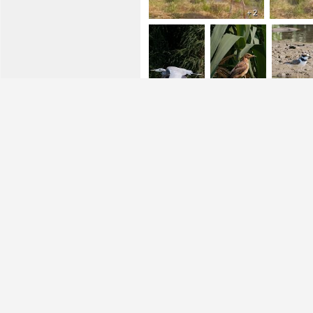
+ 2
+ 1
+ 3