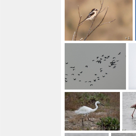
+ 1
+ 1