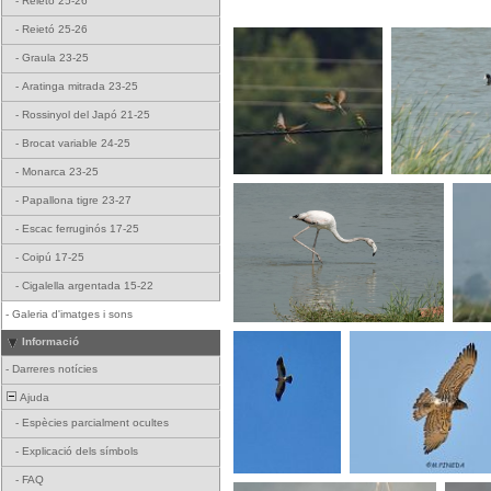
-
Reietó 25-26
-
Reietó 25-26
-
Graula 23-25
-
Aratinga mitrada 23-25
-
Rossinyol del Japó 21-25
-
Brocat variable 24-25
-
Monarca 23-25
-
Papallona tigre 23-27
-
Escac ferruginós 17-25
-
Coipú 17-25
-
Cigalella argentada 15-22
-
Galeria d'imatges i sons
Informació
-
Darreres notícies
Ajuda
-
Espècies parcialment ocultes
-
Explicació dels símbols
-
FAQ