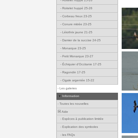
-
Roitelet huppé 25-26
-
Roitelet huppé 25-26
-
Corbeau freux 23-25
-
Conure mitrée 23-25
-
Léiothrix jaune 21-25
-
Damier de la succise 24-25
-
Monarque 23-25
-
Petit Monarque 23-27
-
Échiquier d'Occitanie 17-25
-
Ragondin 17-25
-
Cigale argentée 15-22
-
Les galeries
Information
-
Toutes les nouvelles
Aide
-
Espèces à publication limitée
-
Explication des symboles
-
les FAQs