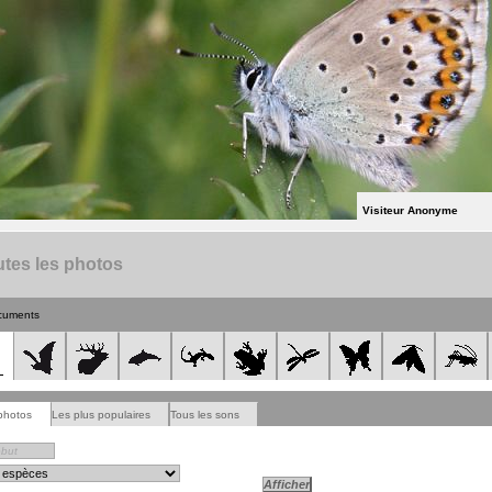
Visiteur Anonyme
tes les photos
cuments
photos
Les plus populaires
Tous les sons