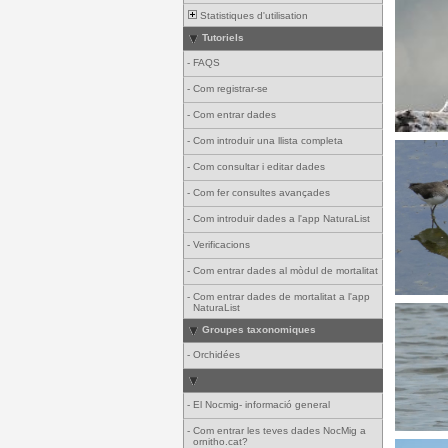
Statistiques d'utilisation
Tutoriels
-
FAQS
-
Com registrar-se
-
Com entrar dades
-
Com introduir una llista completa
-
Com consultar i editar dades
-
Com fer consultes avançades
-
Com introduir dades a l'app NaturaList
-
Verificacions
-
Com entrar dades al mòdul de mortalitat
-
Com entrar dades de mortalitat a l'app
NaturaList
Groupes taxonomiques
-
Orchidées
-
El Nocmig- informació general
-
Com entrar les teves dades NocMig a
ornitho.cat?