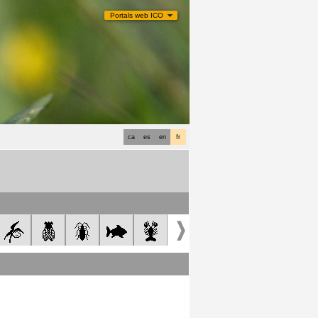
Portals web ICO
ca
es
en
fr