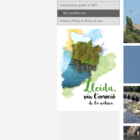
-
Introductory guide to NFC
Sur ornitho.cat
-
Privacy Policy & Terms of use