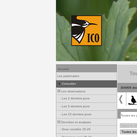
Accueil
Tou
Les partenaires
Consulter
304906 do
Les observations
-
Les 2 derniers jours
-
Les 5 derniers jours
-
Les 15 derniers jours
Toutes les 
Données et analyses
-
Grue cendrée 25-26