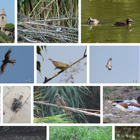
+ 1
+ 1