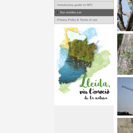
-
Introductory guide to NFC
Sur ornitho.cat
-
Privacy Policy & Terms of use