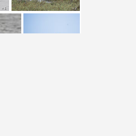
+ 1
+ 2
+ 2