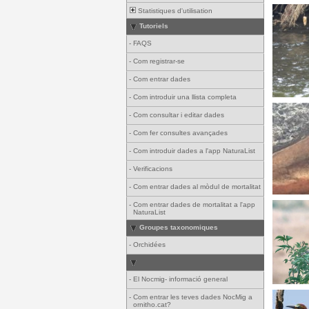
Statistiques d'utilisation
Tutoriels
-
FAQS
-
Com registrar-se
-
Com entrar dades
-
Com introduir una llista completa
-
Com consultar i editar dades
-
Com fer consultes avançades
-
Com introduir dades a l'app NaturaList
-
Verificacions
-
Com entrar dades al mòdul de mortalitat
-
Com entrar dades de mortalitat a l'app
NaturaList
Groupes taxonomiques
-
Orchidées
-
El Nocmig- informació general
-
Com entrar les teves dades NocMig a
ornitho.cat?