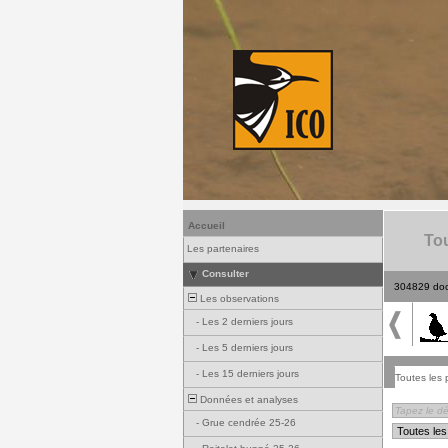
Accueil
Tou
Les partenaires
Consulter
304829 do
Les observations
-
Les 2 derniers jours
-
Les 5 derniers jours
-
Les 15 derniers jours
Toutes les 
Données et analyses
-
Grue cendrée 25-26