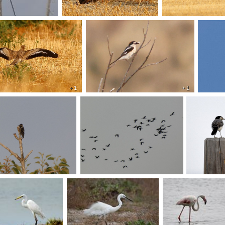
+ 1
+ 1