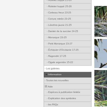
-
Roitelet huppé 25-26
-
Roitelet huppé 25-26
-
Corbeau freux 23-25
-
Conure mitrée 23-25
-
Léiothrix jaune 21-25
-
Damier de la succise 24-25
-
Monarque 23-25
-
Petit Monarque 23-27
-
Échiquier d'Occitanie 17-25
-
Ragondin 17-25
-
Cigale argentée 15-22
-
Les galeries
Information
-
Toutes les nouvelles
Aide
-
Espèces à publication limitée
-
Explication des symboles
-
les FAQs