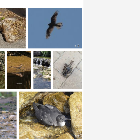
+ 1
+ 2