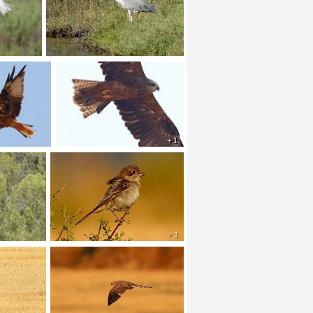
+ 1
+ 1