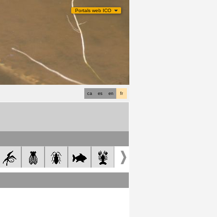
Portals web ICO
ca
es
en
fr