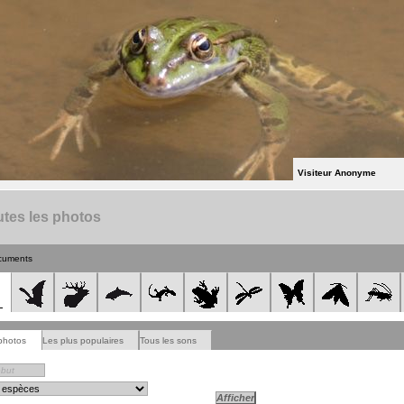
Visiteur Anonyme
tes les photos
cuments
photos
Les plus populaires
Tous les sons