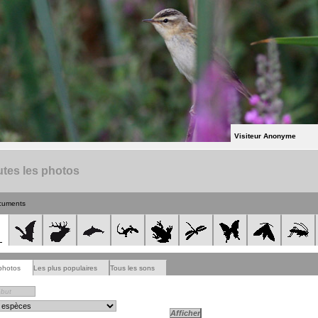
Visiteur Anonyme
tes les photos
cuments
photos
Les plus populaires
Tous les sons