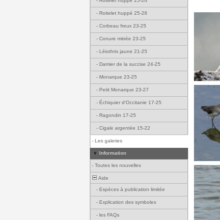
-
Roitelet huppé 25-26
-
Roitelet huppé 25-26
-
Corbeau freux 23-25
-
Conure mitrée 23-25
-
Léiothrix jaune 21-25
-
Damier de la succise 24-25
-
Monarque 23-25
-
Petit Monarque 23-27
-
Échiquier d'Occitanie 17-25
-
Ragondin 17-25
-
Cigale argentée 15-22
-
Les galeries
Information
-
Toutes les nouvelles
Aide
-
Espèces à publication limitée
-
Explication des symboles
-
les FAQs