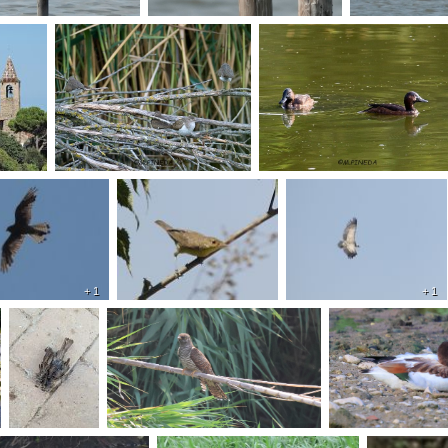
+ 1
+ 1