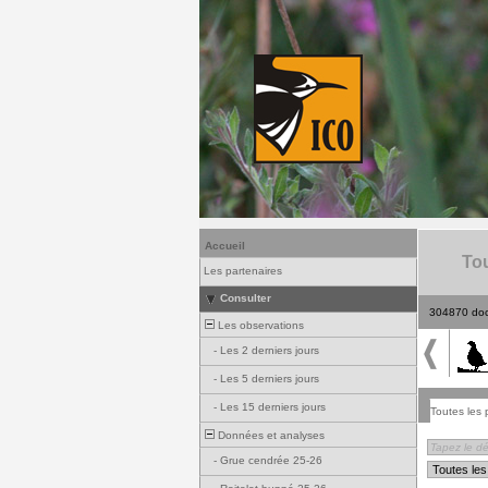
Accueil
Tou
Les partenaires
Consulter
304870 do
Les observations
-
Les 2 derniers jours
-
Les 5 derniers jours
-
Les 15 derniers jours
Toutes les 
Données et analyses
-
Grue cendrée 25-26