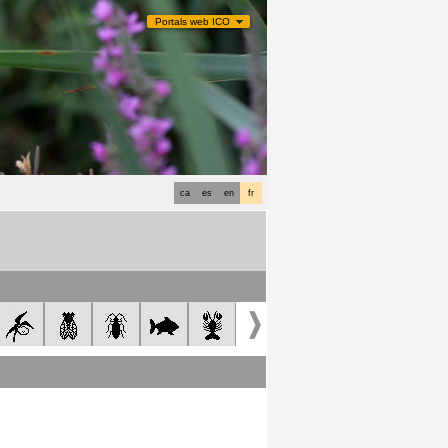
Portals web ICO
ca
es
en
fr