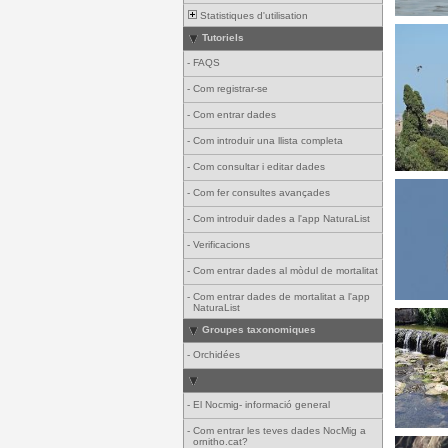
Statistiques d'utilisation
Tutoriels
-
FAQS
-
Com registrar-se
-
Com entrar dades
-
Com introduir una llista completa
-
Com consultar i editar dades
-
Com fer consultes avançades
-
Com introduir dades a l'app NaturaList
-
Verificacions
-
Com entrar dades al mòdul de mortalitat
-
Com entrar dades de mortalitat a l'app
NaturaList
Groupes taxonomiques
-
Orchidées
-
El Nocmig- informació general
-
Com entrar les teves dades NocMig a
ornitho.cat?