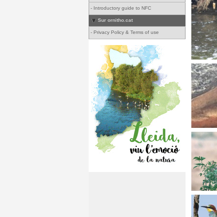
-
Introductory guide to NFC
Sur ornitho.cat
-
Privacy Policy & Terms of use