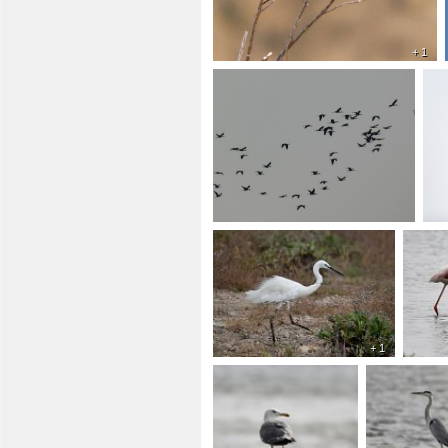
+ 1
+ 1