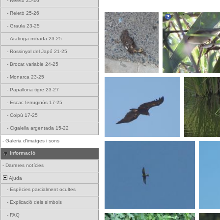
-
Reietó 25-26
-
Reietó 25-26
-
Graula 23-25
-
Aratinga mitrada 23-25
-
Rossinyol del Japó 21-25
-
Brocat variable 24-25
-
Monarca 23-25
-
Papallona tigre 23-27
-
Escac ferruginós 17-25
-
Coipú 17-25
-
Cigalella argentada 15-22
-
Galeria d'imatges i sons
Informació
-
Darreres notícies
Ajuda
-
Espècies parcialment ocultes
-
Explicació dels símbols
-
FAQ