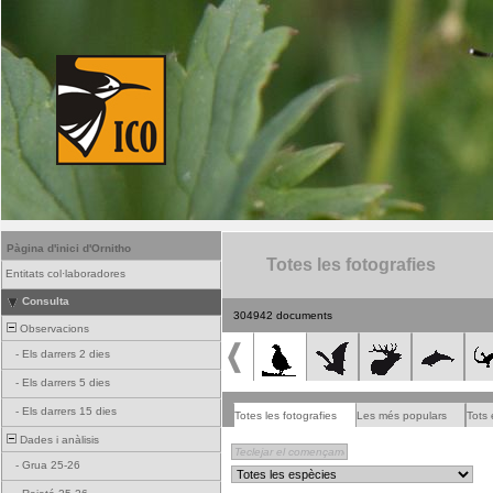
Pàgina d'inici d'Ornitho
Totes les fotografies
Entitats col·laboradores
Consulta
304942 documents
Observacions
-
Els darrers 2 dies
-
Els darrers 5 dies
-
Els darrers 15 dies
Totes les fotografies
Les més populars
Tots 
Dades i anàlisis
-
Grua 25-26