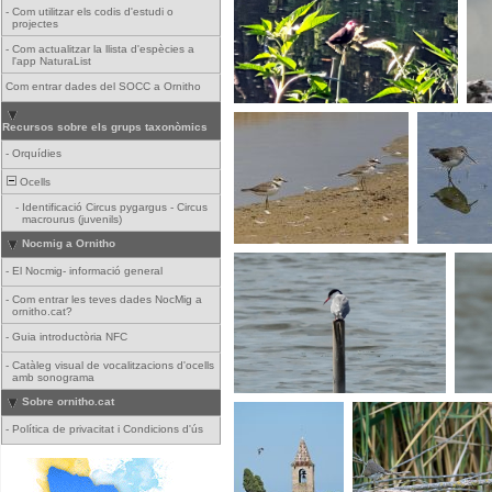
-
Com utilitzar els codis d'estudi o
projectes
-
Com actualitzar la llista d'espècies a
l'app NaturaList
Com entrar dades del SOCC a Ornitho
Recursos sobre els grups taxonòmics
-
Orquídies
Ocells
-
Identificació Circus pygargus - Circus
macrourus (juvenils)
Nocmig a Ornitho
-
El Nocmig- informació general
-
Com entrar les teves dades NocMig a
ornitho.cat?
-
Guia introductòria NFC
-
Catàleg visual de vocalitzacions d'ocells
amb sonograma
Sobre ornitho.cat
-
Política de privacitat i Condicions d'ús