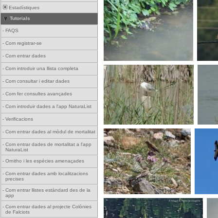
Estadístiques
Tutorials
-
FAQS
-
Com registrar-se
-
Com entrar dades
-
Com introduir una llista completa
-
Com consultar i editar dades
-
Com fer consultes avançades
-
Com introduir dades a l'app NaturaList
-
Verificacions
-
Com entrar dades al mòdul de mortalitat
-
Com entrar dades de mortalitat a l'app
NaturaList
-
Ornitho i les espècies amenaçades
-
Com entrar dades amb localitzacions
precises
-
Com entrar llistes estàndard des de la
app
-
Com entrar dades al projecte Colònies
de Falciots