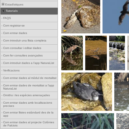
Estadístiques
Tutorials
-
FAQS
-
Com registrar-se
-
Com entrar dades
-
Com introduir una llista completa
-
Com consultar i editar dades
-
Com fer consultes avançades
-
Com introduir dades a l'app NaturaList
-
Verificacions
-
Com entrar dades al mòdul de mortalitat
-
Com entrar dades de mortalitat a l'app
NaturaList
-
Ornitho i les espècies amenaçades
-
Com entrar dades amb localitzacions
precises
+ 2
-
Com entrar llistes estàndard des de la
app
-
Com entrar dades al projecte Colònies
de Falciots