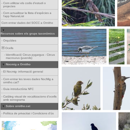
-
Com utilitzar els codis d'estudi o
projectes
-
Com actualitzar la llista d'espècies a
l'app NaturaList
Com entrar dades del SOCC a Ornitho
Recursos sobre els grups taxonòmics
-
Orquídies
Ocells
-
Identificació Circus pygargus - Circus
macrourus (juvenils)
Nocmig a Ornitho
-
El Nocmig- informació general
-
Com entrar les teves dades NocMig a
ornitho.cat?
-
Guia introductòria NFC
-
Catàleg visual de vocalitzacions d'ocells
amb sonograma
Sobre ornitho.cat
-
Política de privacitat i Condicions d'ús