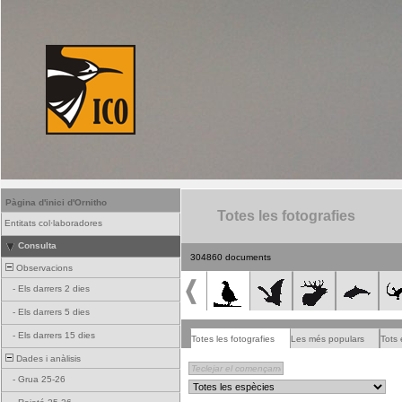
Pàgina d'inici d'Ornitho
Totes les fotografies
Entitats col·laboradores
Consulta
304860 documents
Observacions
-
Els darrers 2 dies
-
Els darrers 5 dies
-
Els darrers 15 dies
Totes les fotografies
Les més populars
Tots 
Dades i anàlisis
-
Grua 25-26