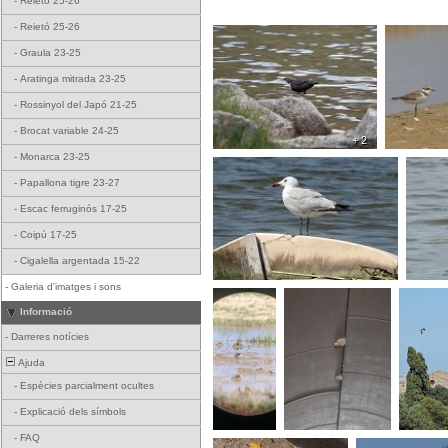
-
Reietó 25-26
-
Reietó 25-26
-
Graula 23-25
-
Aratinga mitrada 23-25
-
Rossinyol del Japó 21-25
-
Brocat variable 24-25
+ 2
-
Monarca 23-25
-
Papallona tigre 23-27
-
Escac ferruginós 17-25
-
Coipú 17-25
-
Cigalella argentada 15-22
-
Galeria d'imatges i sons
Informació
-
Darreres notícies
Ajuda
-
Espècies parcialment ocultes
-
Explicació dels símbols
-
FAQ