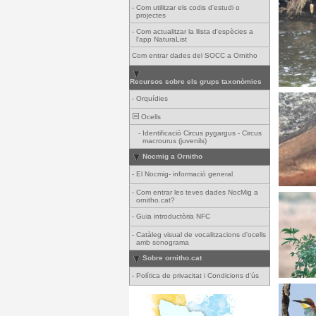
-
Com utilitzar els codis d'estudi o
projectes
-
Com actualitzar la llista d'espècies a
l'app NaturaList
Com entrar dades del SOCC a Ornitho
Recursos sobre els grups taxonòmics
-
Orquídies
Ocells
-
Identificació Circus pygargus - Circus
macrourus (juvenils)
Nocmig a Ornitho
-
El Nocmig- informació general
-
Com entrar les teves dades NocMig a
ornitho.cat?
-
Guia introductòria NFC
-
Catàleg visual de vocalitzacions d'ocells
amb sonograma
Sobre ornitho.cat
-
Política de privacitat i Condicions d'ús