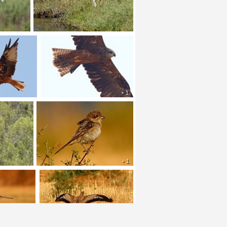
+ 1
+ 1