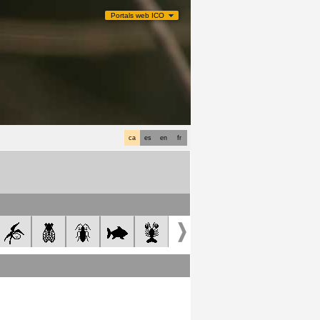
Portals web ICO
ca
es
en
fr