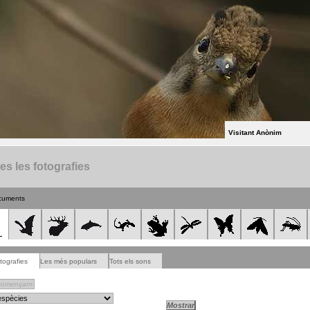
Visitant Anònim
es les fotografies
cuments
tografies
Les més populars
Tots els sons