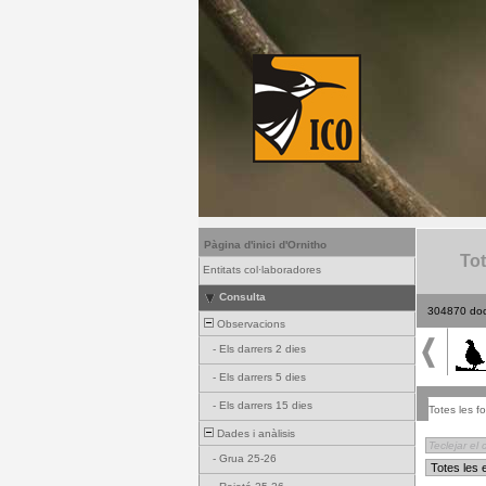
Pàgina d'inici d'Ornitho
Tot
Entitats col·laboradores
Consulta
304870 do
Observacions
-
Els darrers 2 dies
-
Els darrers 5 dies
-
Els darrers 15 dies
Totes les fo
Dades i anàlisis
-
Grua 25-26