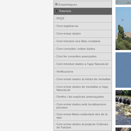
Estadístiques
Tutorials
-
FAQS
-
Com registrar-se
-
Com entrar dades
-
Com introduir una llista completa
-
Com consultar i editar dades
-
Com fer consultes avançades
-
Com introduir dades a l'app NaturaList
-
Verificacions
-
Com entrar dades al mòdul de mortalitat
-
Com entrar dades de mortalitat a l'app
NaturaList
-
Ornitho i les espècies amenaçades
-
Com entrar dades amb localitzacions
precises
-
Com entrar llistes estàndard des de la
app
-
Com entrar dades al projecte Colònies
de Falciots