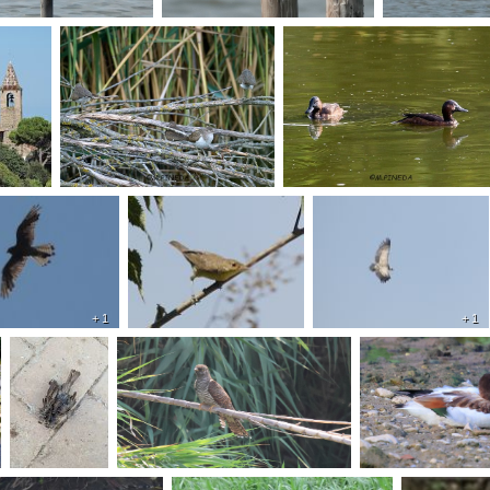
+ 1
+ 1