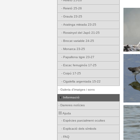
-
Reietó 25-26
-
Reietó 25-26
-
Graula 23-25
-
Aratinga mitrada 23-25
-
Rossinyol del Japó 21-25
-
Brocat variable 24-25
-
Monarca 23-25
-
Papallona tigre 23-27
-
Escac ferruginós 17-25
-
Coipú 17-25
-
Cigalella argentada 15-22
-
Galeria d'imatges i sons
Informació
-
Darreres notícies
Ajuda
-
Espècies parcialment ocultes
-
Explicació dels símbols
-
FAQ