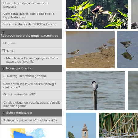
-
Com utilitzar els codis d'estudi o
projectes
-
Com actualitzar la llista d'espècies a
l'app NaturaList
Com entrar dades del SOCC a Ornitho
Recursos sobre els grups taxonòmics
-
Orquídies
Ocells
-
Identificació Circus pygargus - Circus
macrourus (juvenils)
Nocmig a Ornitho
-
El Nocmig- informació general
-
Com entrar les teves dades NocMig a
ornitho.cat?
-
Guia introductòria NFC
-
Catàleg visual de vocalitzacions d'ocells
amb sonograma
Sobre ornitho.cat
-
Política de privacitat i Condicions d'ús