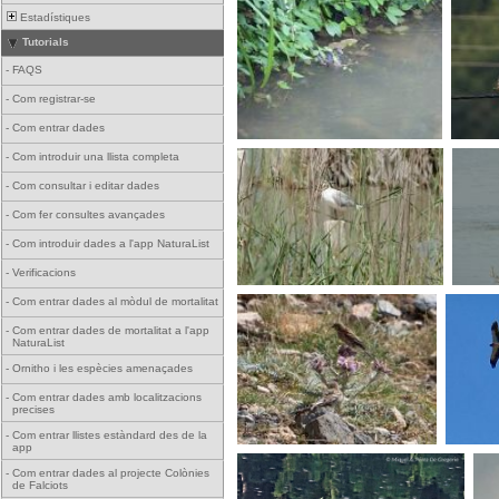
Estadístiques
Tutorials
-
FAQS
-
Com registrar-se
-
Com entrar dades
-
Com introduir una llista completa
-
Com consultar i editar dades
-
Com fer consultes avançades
-
Com introduir dades a l'app NaturaList
-
Verificacions
-
Com entrar dades al mòdul de mortalitat
-
Com entrar dades de mortalitat a l'app
NaturaList
-
Ornitho i les espècies amenaçades
-
Com entrar dades amb localitzacions
precises
-
Com entrar llistes estàndard des de la
app
-
Com entrar dades al projecte Colònies
de Falciots