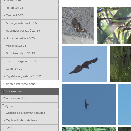
-
Reietó 25-26
-
Reietó 25-26
-
Graula 23-25
-
Aratinga mitrada 23-25
-
Rossinyol del Japó 21-25
-
Brocat variable 24-25
-
Monarca 23-25
-
Papallona tigre 23-27
-
Escac ferruginós 17-25
-
Coipú 17-25
-
Cigalella argentada 15-22
-
Galeria d'imatges i sons
Informació
-
Darreres notícies
Ajuda
-
Espècies parcialment ocultes
-
Explicació dels símbols
-
FAQ