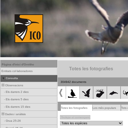
Pàgina d'inici d'Ornitho
Totes les fotografies
Entitats col·laboradores
Consulta
304942 documents
Observacions
-
Els darrers 2 dies
-
Els darrers 5 dies
-
Els darrers 15 dies
Totes les fotografies
Les més populars
Tots 
Dades i anàlisis
-
Grua 25-26