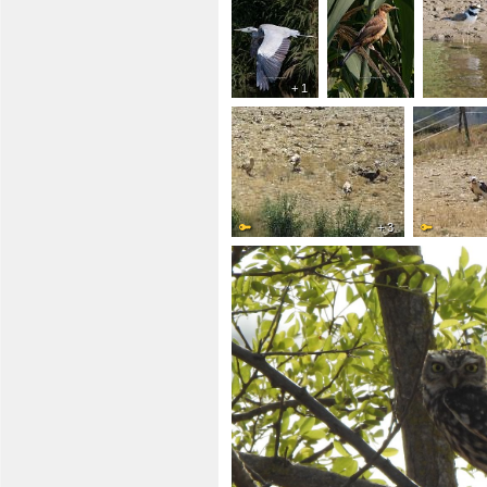
+ 1
+ 3