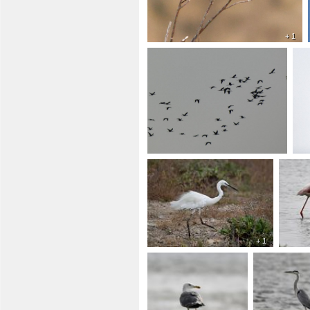
+ 1
+ 1