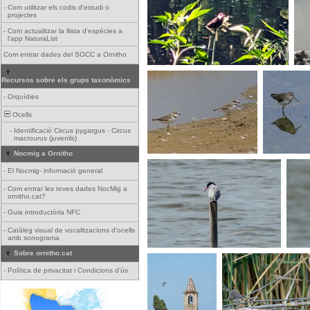
-
Com utilitzar els codis d'estudi o
projectes
-
Com actualitzar la llista d'espècies a
l'app NaturaList
Com entrar dades del SOCC a Ornitho
Recursos sobre els grups taxonòmics
-
Orquídies
Ocells
-
Identificació Circus pygargus - Circus
macrourus (juvenils)
Nocmig a Ornitho
-
El Nocmig- informació general
-
Com entrar les teves dades NocMig a
ornitho.cat?
-
Guia introductòria NFC
-
Catàleg visual de vocalitzacions d'ocells
amb sonograma
Sobre ornitho.cat
-
Política de privacitat i Condicions d'ús