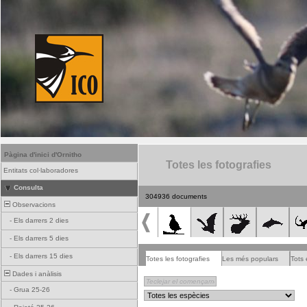
Pàgina d'inici d'Ornitho
Totes les fotografies
Entitats col·laboradores
Consulta
304936 documents
Observacions
-
Els darrers 2 dies
-
Els darrers 5 dies
-
Els darrers 15 dies
Totes les fotografies
Les més populars
Tots 
Dades i anàlisis
-
Grua 25-26