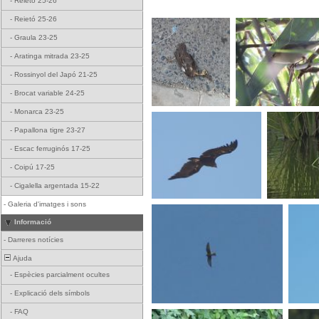
-
Reietó 25-26
-
Reietó 25-26
-
Graula 23-25
-
Aratinga mitrada 23-25
-
Rossinyol del Japó 21-25
-
Brocat variable 24-25
-
Monarca 23-25
-
Papallona tigre 23-27
-
Escac ferruginós 17-25
-
Coipú 17-25
-
Cigalella argentada 15-22
-
Galeria d'imatges i sons
Informació
-
Darreres notícies
Ajuda
-
Espècies parcialment ocultes
-
Explicació dels símbols
-
FAQ