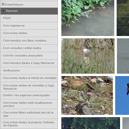
Estadístiques
Tutorials
-
FAQS
-
Com registrar-se
-
Com entrar dades
-
Com introduir una llista completa
-
Com consultar i editar dades
-
Com fer consultes avançades
-
Com introduir dades a l'app NaturaList
-
Verificacions
-
Com entrar dades al mòdul de mortalitat
-
Com entrar dades de mortalitat a l'app
NaturaList
-
Ornitho i les espècies amenaçades
-
Com entrar dades amb localitzacions
precises
-
Com entrar llistes estàndard des de la
app
-
Com entrar dades al projecte Colònies
de Falciots