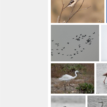
+ 1
+ 1