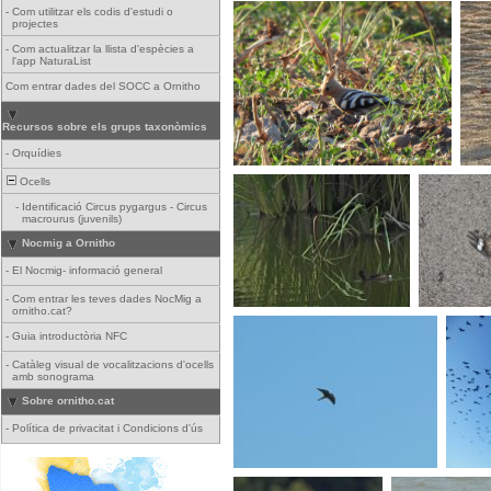
-
Com utilitzar els codis d'estudi o
projectes
-
Com actualitzar la llista d'espècies a
l'app NaturaList
Com entrar dades del SOCC a Ornitho
Recursos sobre els grups taxonòmics
-
Orquídies
Ocells
-
Identificació Circus pygargus - Circus
macrourus (juvenils)
Nocmig a Ornitho
-
El Nocmig- informació general
-
Com entrar les teves dades NocMig a
ornitho.cat?
-
Guia introductòria NFC
-
Catàleg visual de vocalitzacions d'ocells
amb sonograma
Sobre ornitho.cat
-
Política de privacitat i Condicions d'ús