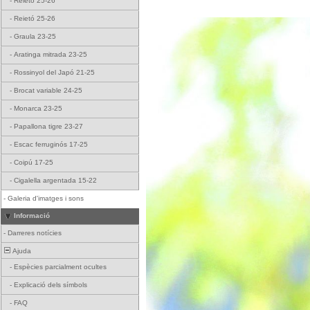
-
Reietó 25-26
-
Reietó 25-26
-
Graula 23-25
-
Aratinga mitrada 23-25
-
Rossinyol del Japó 21-25
-
Brocat variable 24-25
-
Monarca 23-25
-
Papallona tigre 23-27
-
Escac ferruginós 17-25
-
Coipú 17-25
-
Cigalella argentada 15-22
-
Galeria d'imatges i sons
Informació
-
Darreres notícies
Ajuda
-
Espècies parcialment ocultes
-
Explicació dels símbols
-
FAQ