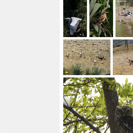
+ 1
+ 3