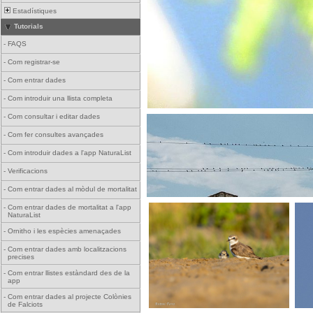
Estadístiques
Tutorials
-
FAQS
-
Com registrar-se
-
Com entrar dades
-
Com introduir una llista completa
-
Com consultar i editar dades
-
Com fer consultes avançades
-
Com introduir dades a l'app NaturaList
-
Verificacions
-
Com entrar dades al mòdul de mortalitat
-
Com entrar dades de mortalitat a l'app
NaturaList
-
Ornitho i les espècies amenaçades
-
Com entrar dades amb localitzacions
precises
-
Com entrar llistes estàndard des de la
app
-
Com entrar dades al projecte Colònies
de Falciots