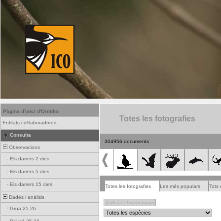
Pàgina d'inici d'Ornitho
Totes les fotografies
Entitats col·laboradores
Consulta
304956 documents
Observacions
-
Els darrers 2 dies
-
Els darrers 5 dies
-
Els darrers 15 dies
Totes les fotografies
Les més populars
Tots 
Dades i anàlisis
-
Grua 25-26