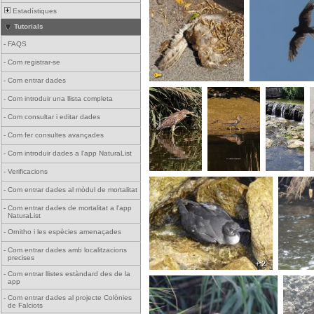
Estadístiques
Tutorials
-
FAQS
-
Com registrar-se
-
Com entrar dades
-
Com introduir una llista completa
-
Com consultar i editar dades
-
Com fer consultes avançades
-
Com introduir dades a l'app NaturaList
-
Verificacions
-
Com entrar dades al mòdul de mortalitat
-
Com entrar dades de mortalitat a l'app
NaturaList
-
Ornitho i les espècies amenaçades
-
Com entrar dades amb localitzacions
precises
+ 2
-
Com entrar llistes estàndard des de la
app
-
Com entrar dades al projecte Colònies
de Falciots