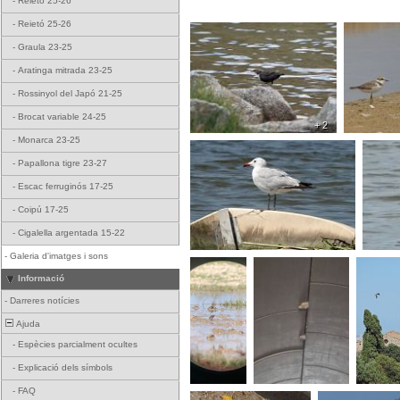
-
Reietó 25-26
-
Reietó 25-26
-
Graula 23-25
-
Aratinga mitrada 23-25
-
Rossinyol del Japó 21-25
-
Brocat variable 24-25
+ 2
-
Monarca 23-25
-
Papallona tigre 23-27
-
Escac ferruginós 17-25
-
Coipú 17-25
-
Cigalella argentada 15-22
-
Galeria d'imatges i sons
Informació
-
Darreres notícies
Ajuda
-
Espècies parcialment ocultes
-
Explicació dels símbols
-
FAQ