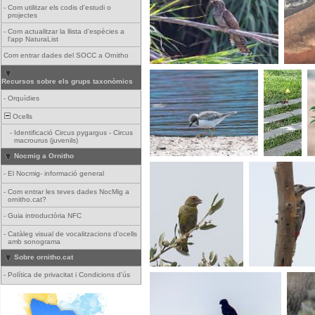
-
Com utilitzar els codis d'estudi o
projectes
-
Com actualitzar la llista d'espècies a
l'app NaturaList
Com entrar dades del SOCC a Ornitho
Recursos sobre els grups taxonòmics
-
Orquídies
Ocells
-
Identificació Circus pygargus - Circus
macrourus (juvenils)
Nocmig a Ornitho
-
El Nocmig- informació general
-
Com entrar les teves dades NocMig a
ornitho.cat?
-
Guia introductòria NFC
-
Catàleg visual de vocalitzacions d'ocells
amb sonograma
Sobre ornitho.cat
-
Política de privacitat i Condicions d'ús