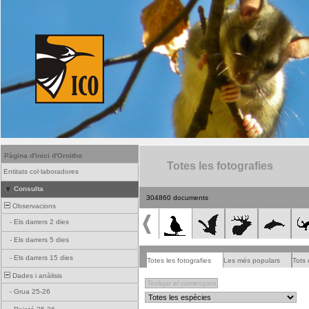
Pàgina d'inici d'Ornitho
Totes les fotografies
Entitats col·laboradores
Consulta
304860 documents
Observacions
-
Els darrers 2 dies
-
Els darrers 5 dies
-
Els darrers 15 dies
Totes les fotografies
Les més populars
Tots 
Dades i anàlisis
-
Grua 25-26