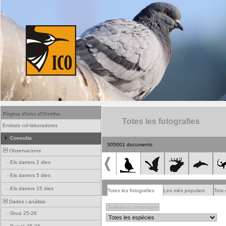
Pàgina d'inici d'Ornitho
Totes les fotografies
Entitats col·laboradores
Consulta
305001 documents
Observacions
-
Els darrers 2 dies
-
Els darrers 5 dies
-
Els darrers 15 dies
Totes les fotografies
Les més populars
Tots 
Dades i anàlisis
-
Grua 25-26