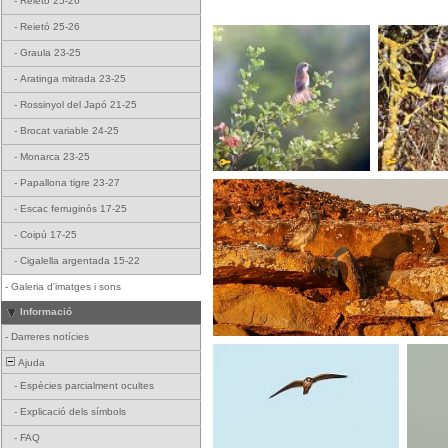
-
Reietó 25-26
-
Reietó 25-26
-
Graula 23-25
-
Aratinga mitrada 23-25
-
Rossinyol del Japó 21-25
-
Brocat variable 24-25
-
Monarca 23-25
-
Papallona tigre 23-27
-
Escac ferruginós 17-25
-
Coipú 17-25
-
Cigalella argentada 15-22
-
Galeria d'imatges i sons
Informació
-
Darreres notícies
Ajuda
-
Espècies parcialment ocultes
-
Explicació dels símbols
-
FAQ