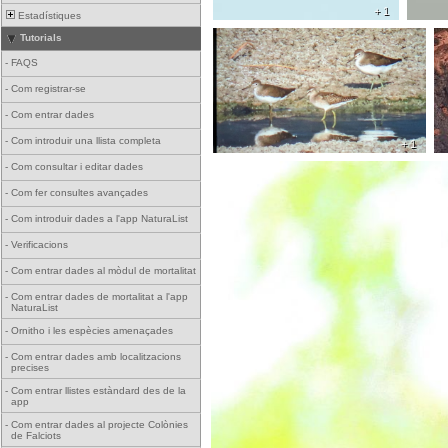
+ 1
Estadístiques
Tutorials
-
FAQS
-
Com registrar-se
-
Com entrar dades
-
Com introduir una llista completa
+ 1
-
Com consultar i editar dades
-
Com fer consultes avançades
-
Com introduir dades a l'app NaturaList
-
Verificacions
-
Com entrar dades al mòdul de mortalitat
-
Com entrar dades de mortalitat a l'app
NaturaList
-
Ornitho i les espècies amenaçades
-
Com entrar dades amb localitzacions
precises
-
Com entrar llistes estàndard des de la
app
-
Com entrar dades al projecte Colònies
de Falciots