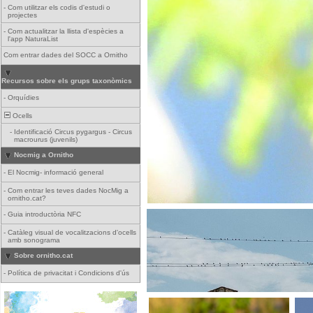
-
Com utilitzar els codis d'estudi o
projectes
-
Com actualitzar la llista d'espècies a
l'app NaturaList
Com entrar dades del SOCC a Ornitho
Recursos sobre els grups taxonòmics
-
Orquídies
Ocells
-
Identificació Circus pygargus - Circus
macrourus (juvenils)
Nocmig a Ornitho
-
El Nocmig- informació general
-
Com entrar les teves dades NocMig a
ornitho.cat?
-
Guia introductòria NFC
-
Catàleg visual de vocalitzacions d'ocells
amb sonograma
Sobre ornitho.cat
-
Política de privacitat i Condicions d'ús