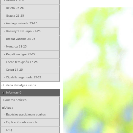
-
Reietó 25-26
-
Reietó 25-26
-
Graula 23-25
-
Aratinga mitrada 23-25
-
Rossinyol del Japó 21-25
-
Brocat variable 24-25
-
Monarca 23-25
-
Papallona tigre 23-27
-
Escac ferruginós 17-25
-
Coipú 17-25
-
Cigalella argentada 15-22
-
Galeria d'imatges i sons
Informació
-
Darreres notícies
Ajuda
-
Espècies parcialment ocultes
-
Explicació dels símbols
-
FAQ