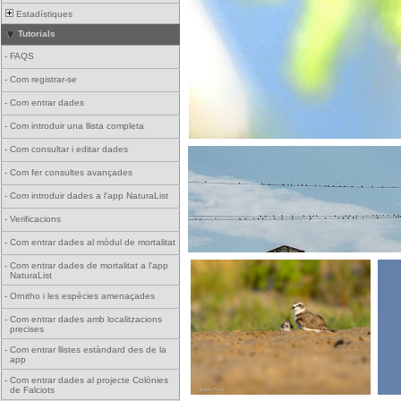
Estadístiques
Tutorials
-
FAQS
-
Com registrar-se
-
Com entrar dades
-
Com introduir una llista completa
-
Com consultar i editar dades
-
Com fer consultes avançades
-
Com introduir dades a l'app NaturaList
-
Verificacions
-
Com entrar dades al mòdul de mortalitat
-
Com entrar dades de mortalitat a l'app
NaturaList
-
Ornitho i les espècies amenaçades
-
Com entrar dades amb localitzacions
precises
-
Com entrar llistes estàndard des de la
app
-
Com entrar dades al projecte Colònies
de Falciots