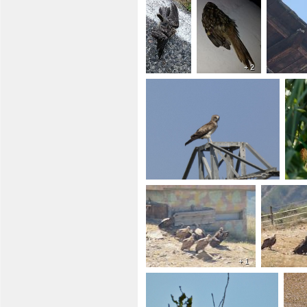
+ 2
+ 1