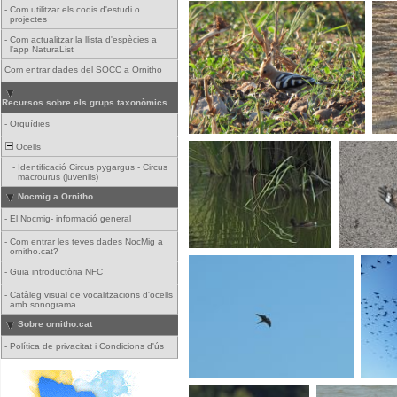
-
Com utilitzar els codis d'estudi o
projectes
-
Com actualitzar la llista d'espècies a
l'app NaturaList
Com entrar dades del SOCC a Ornitho
Recursos sobre els grups taxonòmics
-
Orquídies
Ocells
-
Identificació Circus pygargus - Circus
macrourus (juvenils)
Nocmig a Ornitho
-
El Nocmig- informació general
-
Com entrar les teves dades NocMig a
ornitho.cat?
-
Guia introductòria NFC
-
Catàleg visual de vocalitzacions d'ocells
amb sonograma
Sobre ornitho.cat
-
Política de privacitat i Condicions d'ús