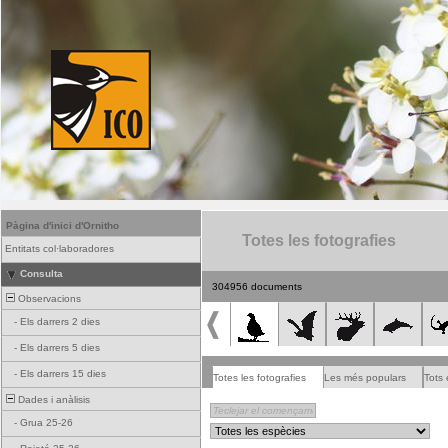
Pàgina d'inici d'Ornitho
Totes les fotografies
Entitats col·laboradores
Consulta
304956 documents
Observacions
-
Els darrers 2 dies
-
Els darrers 5 dies
-
Els darrers 15 dies
Totes les fotografies
Les més populars
Tots 
Dades i anàlisis
-
Grua 25-26