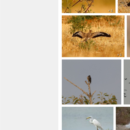
+ 1
+ 1