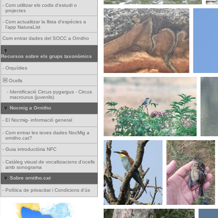
-
Com utilitzar els codis d'estudi o
projectes
-
Com actualitzar la llista d'espècies a
l'app NaturaList
Com entrar dades del SOCC a Ornitho
Recursos sobre els grups taxonòmics
-
Orquídies
Ocells
-
Identificació Circus pygargus - Circus
macrourus (juvenils)
Nocmig a Ornitho
-
El Nocmig- informació general
-
Com entrar les teves dades NocMig a
ornitho.cat?
-
Guia introductòria NFC
-
Catàleg visual de vocalitzacions d'ocells
amb sonograma
Sobre ornitho.cat
-
Política de privacitat i Condicions d'ús