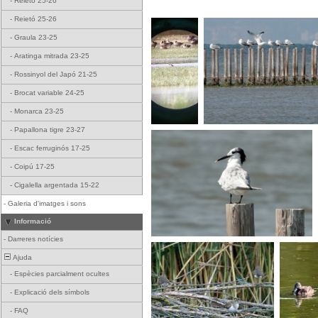
-
Reietó 25-26
-
Reietó 25-26
-
Graula 23-25
-
Aratinga mitrada 23-25
-
Rossinyol del Japó 21-25
-
Brocat variable 24-25
-
Monarca 23-25
-
Papallona tigre 23-27
-
Escac ferruginós 17-25
-
Coipú 17-25
-
Cigalella argentada 15-22
-
Galeria d'imatges i sons
Informació
-
Darreres notícies
Ajuda
-
Espècies parcialment ocultes
-
Explicació dels símbols
-
FAQ