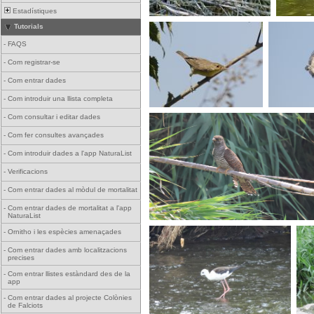
Estadístiques
Tutorials
-
FAQS
-
Com registrar-se
-
Com entrar dades
-
Com introduir una llista completa
-
Com consultar i editar dades
-
Com fer consultes avançades
-
Com introduir dades a l'app NaturaList
-
Verificacions
-
Com entrar dades al mòdul de mortalitat
-
Com entrar dades de mortalitat a l'app
NaturaList
-
Ornitho i les espècies amenaçades
-
Com entrar dades amb localitzacions
precises
-
Com entrar llistes estàndard des de la
app
-
Com entrar dades al projecte Colònies
de Falciots