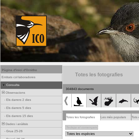
Pàgina d'inici d'Ornitho
Totes les fotografies
Entitats col·laboradores
Consulta
304843 documents
Observacions
-
Els darrers 2 dies
-
Els darrers 5 dies
-
Els darrers 15 dies
Totes les fotografies
Les més populars
Tots 
Dades i anàlisis
-
Grua 25-26