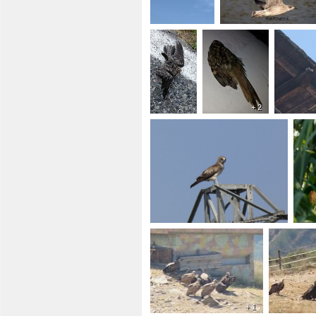
+ 2
+ 1