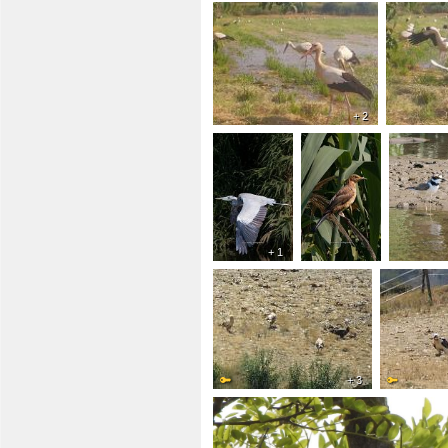
+ 2
+ 1
+ 3