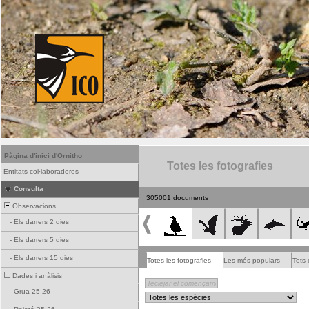
Pàgina d'inici d'Ornitho
Totes les fotografies
Entitats col·laboradores
Consulta
305001 documents
Observacions
-
Els darrers 2 dies
-
Els darrers 5 dies
-
Els darrers 15 dies
Totes les fotografies
Les més populars
Tots 
Dades i anàlisis
-
Grua 25-26