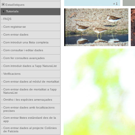
+ 1
Estadístiques
Tutorials
-
FAQS
-
Com registrar-se
-
Com entrar dades
-
Com introduir una llista completa
+ 1
-
Com consultar i editar dades
-
Com fer consultes avançades
-
Com introduir dades a l'app NaturaList
-
Verificacions
-
Com entrar dades al mòdul de mortalitat
-
Com entrar dades de mortalitat a l'app
NaturaList
-
Ornitho i les espècies amenaçades
-
Com entrar dades amb localitzacions
precises
-
Com entrar llistes estàndard des de la
app
-
Com entrar dades al projecte Colònies
de Falciots