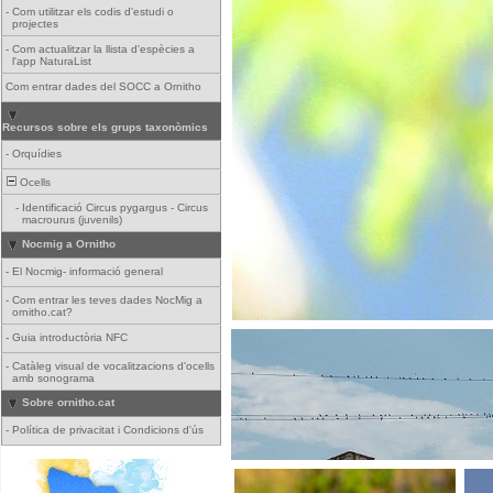
-
Com utilitzar els codis d'estudi o
projectes
-
Com actualitzar la llista d'espècies a
l'app NaturaList
Com entrar dades del SOCC a Ornitho
Recursos sobre els grups taxonòmics
-
Orquídies
Ocells
-
Identificació Circus pygargus - Circus
macrourus (juvenils)
Nocmig a Ornitho
-
El Nocmig- informació general
-
Com entrar les teves dades NocMig a
ornitho.cat?
-
Guia introductòria NFC
-
Catàleg visual de vocalitzacions d'ocells
amb sonograma
Sobre ornitho.cat
-
Política de privacitat i Condicions d'ús