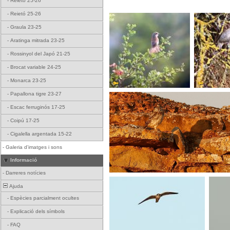
-
Reietó 25-26
-
Reietó 25-26
-
Graula 23-25
-
Aratinga mitrada 23-25
-
Rossinyol del Japó 21-25
-
Brocat variable 24-25
-
Monarca 23-25
-
Papallona tigre 23-27
-
Escac ferruginós 17-25
-
Coipú 17-25
-
Cigalella argentada 15-22
-
Galeria d'imatges i sons
Informació
-
Darreres notícies
Ajuda
-
Espècies parcialment ocultes
-
Explicació dels símbols
-
FAQ