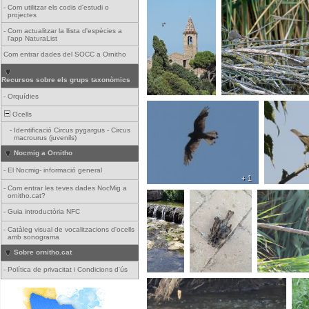
-
Com utilitzar els codis d'estudi o
projectes
-
Com actualitzar la llista d'espècies a
l'app NaturaList
Com entrar dades del SOCC a Ornitho
Recursos sobre els grups taxonòmics
-
Orquídies
Ocells
-
Identificació Circus pygargus - Circus
macrourus (juvenils)
Nocmig a Ornitho
-
El Nocmig- informació general
+ 1
-
Com entrar les teves dades NocMig a
ornitho.cat?
-
Guia introductòria NFC
-
Catàleg visual de vocalitzacions d'ocells
amb sonograma
Sobre ornitho.cat
-
Política de privacitat i Condicions d'ús