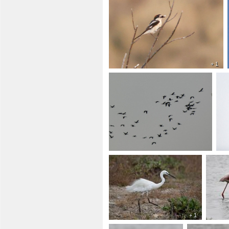
+ 1
+ 1