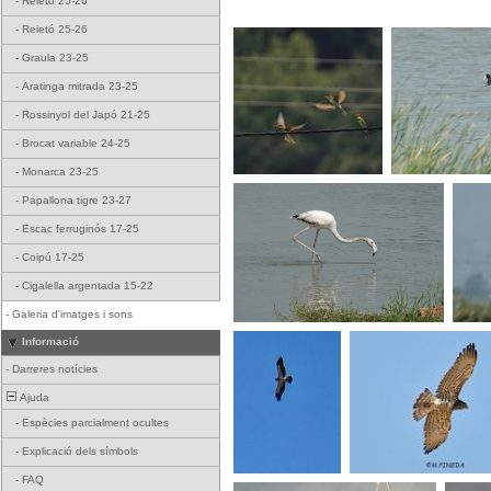
-
Reietó 25-26
-
Reietó 25-26
-
Graula 23-25
-
Aratinga mitrada 23-25
-
Rossinyol del Japó 21-25
-
Brocat variable 24-25
-
Monarca 23-25
-
Papallona tigre 23-27
-
Escac ferruginós 17-25
-
Coipú 17-25
-
Cigalella argentada 15-22
-
Galeria d'imatges i sons
Informació
-
Darreres notícies
Ajuda
-
Espècies parcialment ocultes
-
Explicació dels símbols
-
FAQ