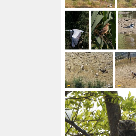
+ 2
+ 1
+ 3