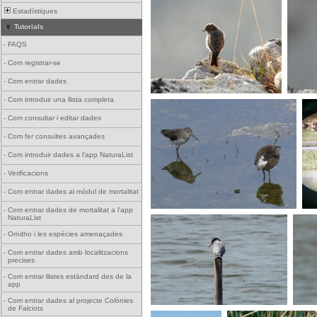
Estadístiques
Tutorials
-
FAQS
-
Com registrar-se
-
Com entrar dades
-
Com introduir una llista completa
-
Com consultar i editar dades
-
Com fer consultes avançades
-
Com introduir dades a l'app NaturaList
-
Verificacions
-
Com entrar dades al mòdul de mortalitat
-
Com entrar dades de mortalitat a l'app
NaturaList
-
Ornitho i les espècies amenaçades
-
Com entrar dades amb localitzacions
precises
-
Com entrar llistes estàndard des de la
app
-
Com entrar dades al projecte Colònies
de Falciots