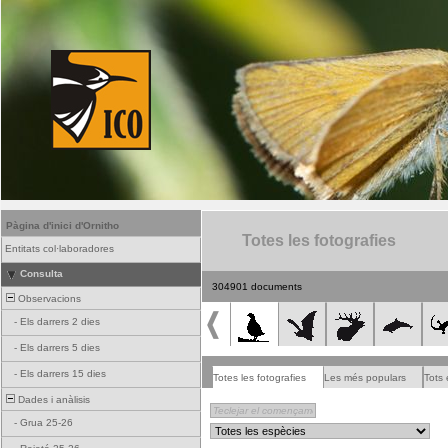
Pàgina d'inici d'Ornitho
Totes les fotografies
Entitats col·laboradores
Consulta
304901 documents
Observacions
-
Els darrers 2 dies
-
Els darrers 5 dies
-
Els darrers 15 dies
Totes les fotografies
Les més populars
Tots 
Dades i anàlisis
-
Grua 25-26