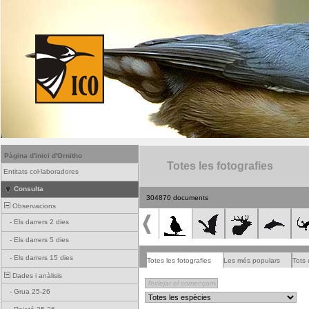
Pàgina d'inici d'Ornitho
Totes les fotografies
Entitats col·laboradores
Consulta
304870 documents
Observacions
-
Els darrers 2 dies
-
Els darrers 5 dies
-
Els darrers 15 dies
Totes les fotografies
Les més populars
Tots 
Dades i anàlisis
-
Grua 25-26