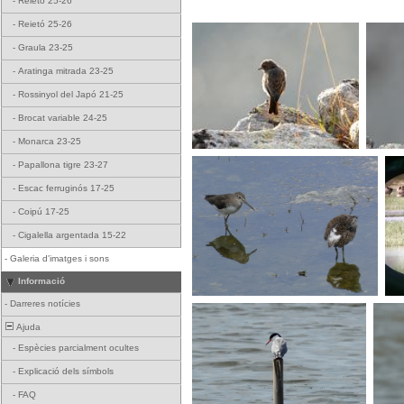
-
Reietó 25-26
-
Reietó 25-26
-
Graula 23-25
-
Aratinga mitrada 23-25
-
Rossinyol del Japó 21-25
-
Brocat variable 24-25
-
Monarca 23-25
-
Papallona tigre 23-27
-
Escac ferruginós 17-25
-
Coipú 17-25
-
Cigalella argentada 15-22
-
Galeria d'imatges i sons
Informació
-
Darreres notícies
Ajuda
-
Espècies parcialment ocultes
-
Explicació dels símbols
-
FAQ