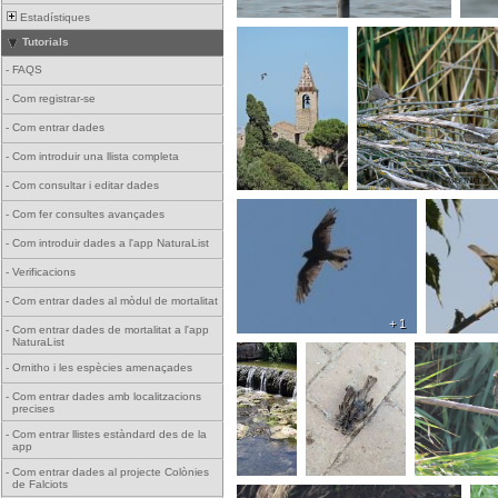
Estadístiques
Tutorials
-
FAQS
-
Com registrar-se
-
Com entrar dades
-
Com introduir una llista completa
-
Com consultar i editar dades
-
Com fer consultes avançades
-
Com introduir dades a l'app NaturaList
-
Verificacions
-
Com entrar dades al mòdul de mortalitat
+ 1
-
Com entrar dades de mortalitat a l'app
NaturaList
-
Ornitho i les espècies amenaçades
-
Com entrar dades amb localitzacions
precises
-
Com entrar llistes estàndard des de la
app
-
Com entrar dades al projecte Colònies
de Falciots