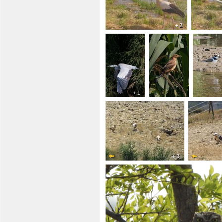
+ 2
+ 1
+ 3