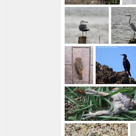
+ 1
+