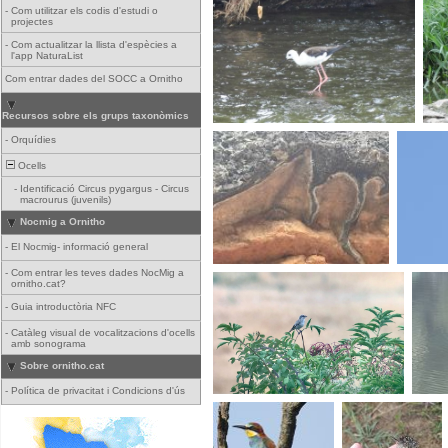
-
Com utilitzar els codis d'estudi o
projectes
-
Com actualitzar la llista d'espècies a
l'app NaturaList
Com entrar dades del SOCC a Ornitho
Recursos sobre els grups taxonòmics
-
Orquídies
Ocells
-
Identificació Circus pygargus - Circus
macrourus (juvenils)
Nocmig a Ornitho
-
El Nocmig- informació general
-
Com entrar les teves dades NocMig a
ornitho.cat?
-
Guia introductòria NFC
-
Catàleg visual de vocalitzacions d'ocells
amb sonograma
Sobre ornitho.cat
-
Política de privacitat i Condicions d'ús