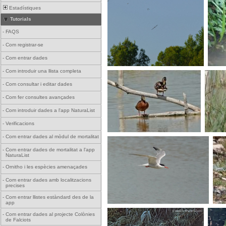
Estadístiques
Tutorials
-
FAQS
-
Com registrar-se
-
Com entrar dades
-
Com introduir una llista completa
-
Com consultar i editar dades
-
Com fer consultes avançades
-
Com introduir dades a l'app NaturaList
-
Verificacions
-
Com entrar dades al mòdul de mortalitat
-
Com entrar dades de mortalitat a l'app
NaturaList
-
Ornitho i les espècies amenaçades
-
Com entrar dades amb localitzacions
precises
-
Com entrar llistes estàndard des de la
app
-
Com entrar dades al projecte Colònies
de Falciots