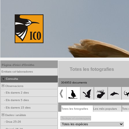
Pàgina d'inici d'Ornitho
Totes les fotografies
Entitats col·laboradores
Consulta
304953 documents
Observacions
-
Els darrers 2 dies
-
Els darrers 5 dies
-
Els darrers 15 dies
Totes les fotografies
Les més populars
Tots 
Dades i anàlisis
-
Grua 25-26