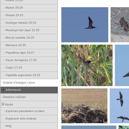
-
Reietó 25-26
-
Reietó 25-26
-
Graula 23-25
-
Aratinga mitrada 23-25
-
Rossinyol del Japó 21-25
-
Brocat variable 24-25
-
Monarca 23-25
-
Papallona tigre 23-27
-
Escac ferruginós 17-25
-
Coipú 17-25
-
Cigalella argentada 15-22
-
Galeria d'imatges i sons
Informació
-
Darreres notícies
Ajuda
-
Espècies parcialment ocultes
-
Explicació dels símbols
+ 1
-
FAQ