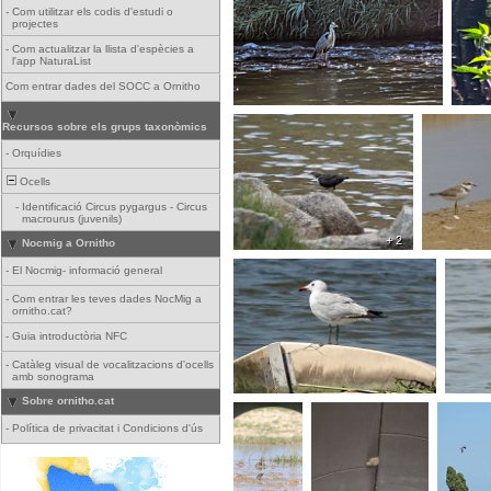
-
Com utilitzar els codis d'estudi o
projectes
-
Com actualitzar la llista d'espècies a
l'app NaturaList
Com entrar dades del SOCC a Ornitho
Recursos sobre els grups taxonòmics
-
Orquídies
Ocells
-
Identificació Circus pygargus - Circus
macrourus (juvenils)
+ 2
Nocmig a Ornitho
-
El Nocmig- informació general
-
Com entrar les teves dades NocMig a
ornitho.cat?
-
Guia introductòria NFC
-
Catàleg visual de vocalitzacions d'ocells
amb sonograma
Sobre ornitho.cat
-
Política de privacitat i Condicions d'ús