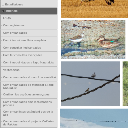
Estadístiques
Tutorials
-
FAQS
-
Com registrar-se
-
Com entrar dades
-
Com introduir una llista completa
-
Com consultar i editar dades
-
Com fer consultes avançades
-
Com introduir dades a l'app NaturaList
-
Verificacions
-
Com entrar dades al mòdul de mortalitat
-
Com entrar dades de mortalitat a l'app
NaturaList
-
Ornitho i les espècies amenaçades
-
Com entrar dades amb localitzacions
precises
-
Com entrar llistes estàndard des de la
app
-
Com entrar dades al projecte Colònies
de Falciots