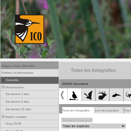
Pàgina d'inici d'Ornitho
Totes les fotografies
Entitats col·laboradores
Consulta
305002 documents
Observacions
-
Els darrers 2 dies
-
Els darrers 5 dies
-
Els darrers 15 dies
Totes les fotografies
Les més populars
Tots 
Dades i anàlisis
-
Grua 25-26