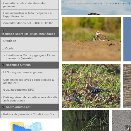
-
Com utilitzar els codis d'estudi o
projectes
-
Com actualitzar la llista d'espècies a
l'app NaturaList
Com entrar dades del SOCC a Ornitho
Recursos sobre els grups taxonòmics
-
Orquídies
Ocells
-
Identificació Circus pygargus - Circus
macrourus (juvenils)
Nocmig a Ornitho
-
El Nocmig- informació general
-
Com entrar les teves dades NocMig a
ornitho.cat?
-
Guia introductòria NFC
-
Catàleg visual de vocalitzacions d'ocells
amb sonograma
Sobre ornitho.cat
-
Política de privacitat i Condicions d'ús