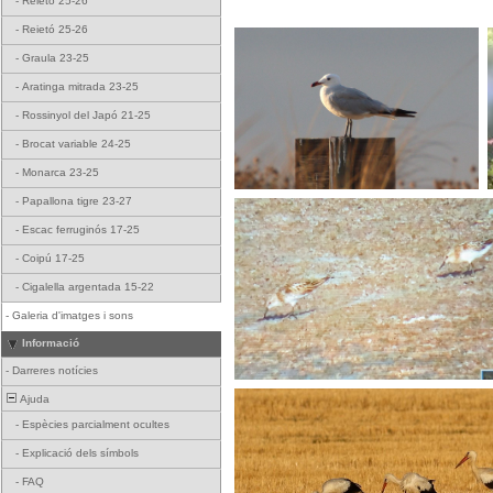
-
Reietó 25-26
-
Reietó 25-26
-
Graula 23-25
-
Aratinga mitrada 23-25
-
Rossinyol del Japó 21-25
-
Brocat variable 24-25
-
Monarca 23-25
-
Papallona tigre 23-27
-
Escac ferruginós 17-25
-
Coipú 17-25
-
Cigalella argentada 15-22
-
Galeria d'imatges i sons
Informació
-
Darreres notícies
Ajuda
-
Espècies parcialment ocultes
-
Explicació dels símbols
-
FAQ