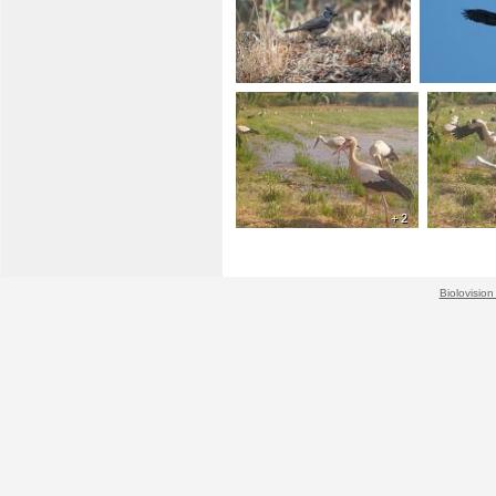
+ 2
+ 1