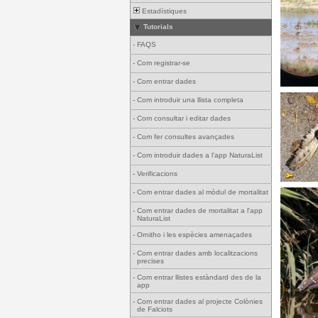
Estadístiques
Tutorials
-
FAQS
-
Com registrar-se
-
Com entrar dades
-
Com introduir una llista completa
-
Com consultar i editar dades
-
Com fer consultes avançades
-
Com introduir dades a l'app NaturaList
-
Verificacions
-
Com entrar dades al mòdul de mortalitat
-
Com entrar dades de mortalitat a l'app
NaturaList
-
Ornitho i les espècies amenaçades
-
Com entrar dades amb localitzacions
precises
-
Com entrar llistes estàndard des de la
app
-
Com entrar dades al projecte Colònies
de Falciots