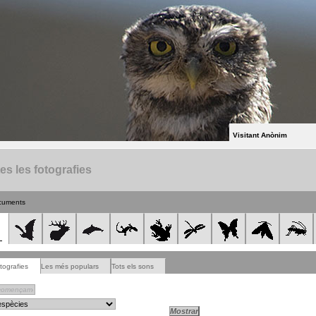
Visitant Anònim
es les fotografies
cuments
tografies
Les més populars
Tots els sons