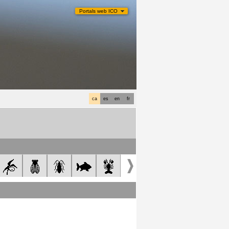
Portals web ICO
ca
es
en
fr