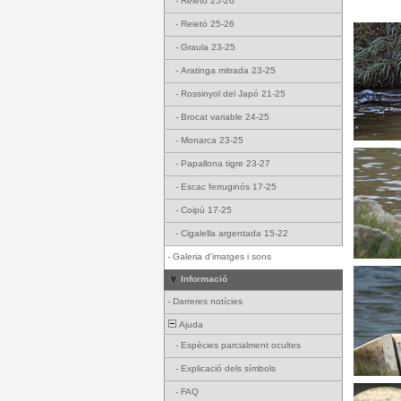
-
Reietó 25-26
-
Reietó 25-26
-
Graula 23-25
-
Aratinga mitrada 23-25
-
Rossinyol del Japó 21-25
-
Brocat variable 24-25
-
Monarca 23-25
-
Papallona tigre 23-27
-
Escac ferruginós 17-25
-
Coipú 17-25
-
Cigalella argentada 15-22
-
Galeria d'imatges i sons
Informació
-
Darreres notícies
Ajuda
-
Espècies parcialment ocultes
-
Explicació dels símbols
-
FAQ