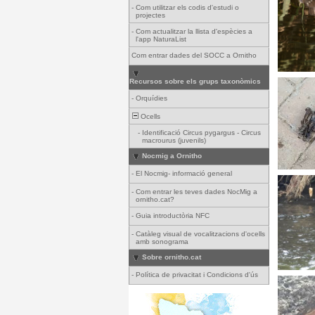
-
Com utilitzar els codis d'estudi o
projectes
-
Com actualitzar la llista d'espècies a
l'app NaturaList
Com entrar dades del SOCC a Ornitho
Recursos sobre els grups taxonòmics
-
Orquídies
Ocells
-
Identificació Circus pygargus - Circus
macrourus (juvenils)
Nocmig a Ornitho
-
El Nocmig- informació general
-
Com entrar les teves dades NocMig a
ornitho.cat?
-
Guia introductòria NFC
-
Catàleg visual de vocalitzacions d'ocells
amb sonograma
Sobre ornitho.cat
-
Política de privacitat i Condicions d'ús