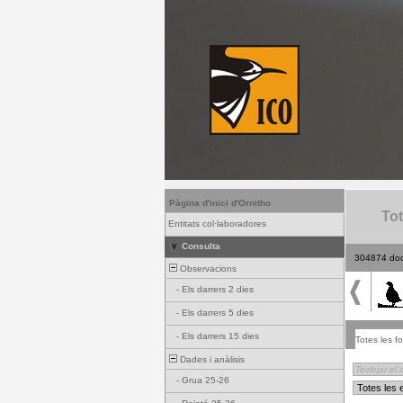
Pàgina d'inici d'Ornitho
Tot
Entitats col·laboradores
Consulta
304874 do
Observacions
-
Els darrers 2 dies
-
Els darrers 5 dies
-
Els darrers 15 dies
Totes les fo
Dades i anàlisis
-
Grua 25-26