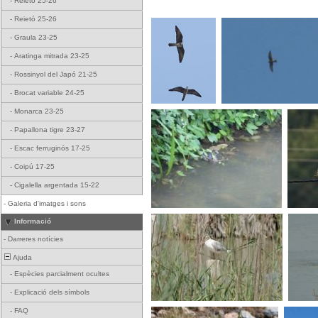
-
Reietó 25-26
-
Reietó 25-26
-
Graula 23-25
-
Aratinga mitrada 23-25
-
Rossinyol del Japó 21-25
-
Brocat variable 24-25
-
Monarca 23-25
-
Papallona tigre 23-27
-
Escac ferruginós 17-25
-
Coipú 17-25
-
Cigalella argentada 15-22
-
Galeria d'imatges i sons
Informació
-
Darreres notícies
Ajuda
-
Espècies parcialment ocultes
-
Explicació dels símbols
-
FAQ