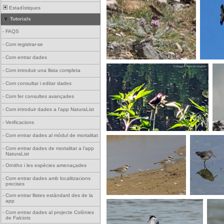
Estadístiques
Tutorials
-
FAQS
-
Com registrar-se
-
Com entrar dades
-
Com introduir una llista completa
-
Com consultar i editar dades
-
Com fer consultes avançades
-
Com introduir dades a l'app NaturaList
-
Verificacions
-
Com entrar dades al mòdul de mortalitat
-
Com entrar dades de mortalitat a l'app
NaturaList
-
Ornitho i les espècies amenaçades
-
Com entrar dades amb localitzacions
precises
-
Com entrar llistes estàndard des de la
app
-
Com entrar dades al projecte Colònies
de Falciots