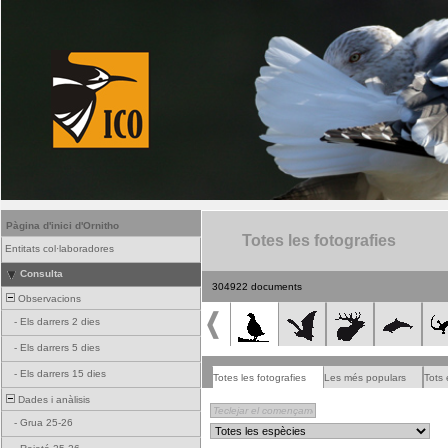
Pàgina d'inici d'Ornitho
Totes les fotografies
Entitats col·laboradores
Consulta
304922 documents
Observacions
-
Els darrers 2 dies
-
Els darrers 5 dies
-
Els darrers 15 dies
Totes les fotografies
Les més populars
Tots 
Dades i anàlisis
-
Grua 25-26