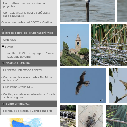
-
Com utilitzar els codis d'estudi o
projectes
-
Com actualitzar la llista d'espècies a
l'app NaturaList
Com entrar dades del SOCC a Ornitho
Recursos sobre els grups taxonòmics
-
Orquídies
Ocells
-
Identificació Circus pygargus - Circus
macrourus (juvenils)
Nocmig a Ornitho
-
El Nocmig- informació general
-
Com entrar les teves dades NocMig a
ornitho.cat?
-
Guia introductòria NFC
-
Catàleg visual de vocalitzacions d'ocells
amb sonograma
+ 1
Sobre ornitho.cat
-
Política de privacitat i Condicions d'ús