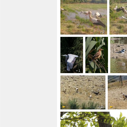
+ 2
+ 1
+ 3