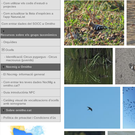
-
Com utilitzar els codis d'estudi o
projectes
-
Com actualitzar la llista d'espècies a
l'app NaturaList
Com entrar dades del SOCC a Ornitho
Recursos sobre els grups taxonòmics
-
Orquídies
Ocells
-
Identificació Circus pygargus - Circus
macrourus (juvenils)
Nocmig a Ornitho
-
El Nocmig- informació general
-
Com entrar les teves dades NocMig a
ornitho.cat?
-
Guia introductòria NFC
-
Catàleg visual de vocalitzacions d'ocells
amb sonograma
Sobre ornitho.cat
-
Política de privacitat i Condicions d'ús