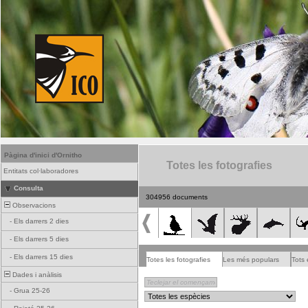
Pàgina d'inici d'Ornitho
Totes les fotografies
Entitats col·laboradores
Consulta
304956 documents
Observacions
-
Els darrers 2 dies
-
Els darrers 5 dies
-
Els darrers 15 dies
Totes les fotografies
Les més populars
Tots 
Dades i anàlisis
-
Grua 25-26