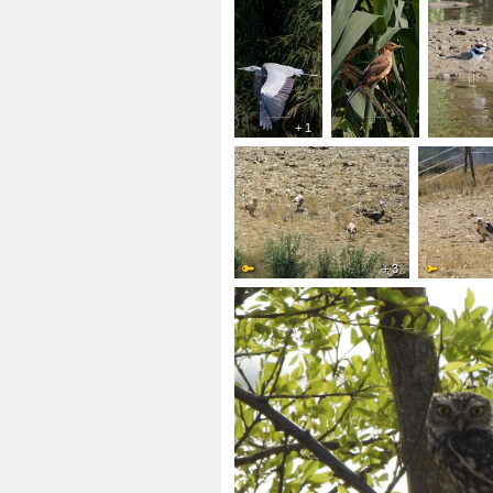
+ 1
+ 3