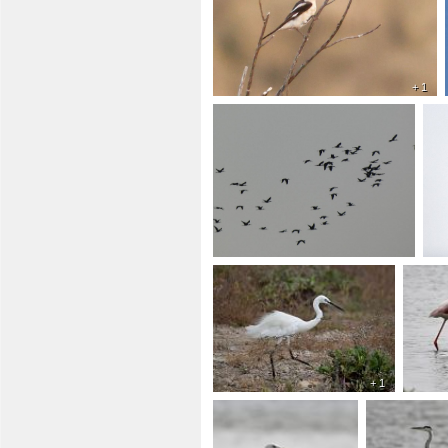
+ 1
+ 1