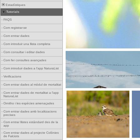
Estadístiques
Tutorials
-
FAQS
-
Com registrar-se
-
Com entrar dades
-
Com introduir una llista completa
-
Com consultar i editar dades
-
Com fer consultes avançades
-
Com introduir dades a l'app NaturaList
-
Verificacions
-
Com entrar dades al mòdul de mortalitat
-
Com entrar dades de mortalitat a l'app
NaturaList
-
Ornitho i les espècies amenaçades
-
Com entrar dades amb localitzacions
precises
-
Com entrar llistes estàndard des de la
app
-
Com entrar dades al projecte Colònies
de Falciots