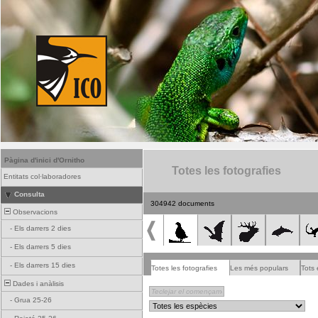
Pàgina d'inici d'Ornitho
Totes les fotografies
Entitats col·laboradores
Consulta
304942 documents
Observacions
-
Els darrers 2 dies
-
Els darrers 5 dies
-
Els darrers 15 dies
Totes les fotografies
Les més populars
Tots 
Dades i anàlisis
-
Grua 25-26