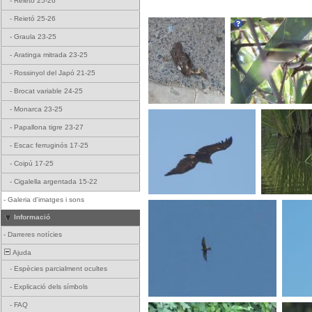
-
Reietó 25-26
-
Reietó 25-26
-
Graula 23-25
-
Aratinga mitrada 23-25
-
Rossinyol del Japó 21-25
-
Brocat variable 24-25
-
Monarca 23-25
-
Papallona tigre 23-27
-
Escac ferruginós 17-25
-
Coipú 17-25
-
Cigalella argentada 15-22
-
Galeria d'imatges i sons
Informació
-
Darreres notícies
Ajuda
-
Espècies parcialment ocultes
-
Explicació dels símbols
-
FAQ