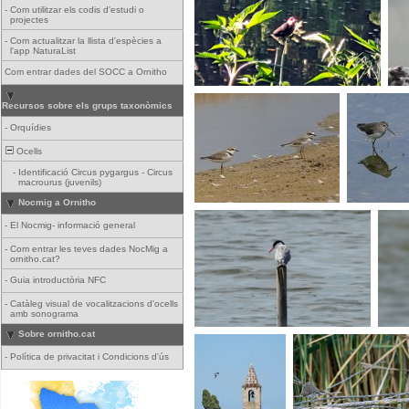
-
Com utilitzar els codis d'estudi o
projectes
-
Com actualitzar la llista d'espècies a
l'app NaturaList
Com entrar dades del SOCC a Ornitho
Recursos sobre els grups taxonòmics
-
Orquídies
Ocells
-
Identificació Circus pygargus - Circus
macrourus (juvenils)
Nocmig a Ornitho
-
El Nocmig- informació general
-
Com entrar les teves dades NocMig a
ornitho.cat?
-
Guia introductòria NFC
-
Catàleg visual de vocalitzacions d'ocells
amb sonograma
Sobre ornitho.cat
-
Política de privacitat i Condicions d'ús