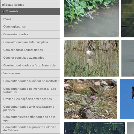
Estadístiques
Tutorials
-
FAQS
-
Com registrar-se
-
Com entrar dades
-
Com introduir una llista completa
-
Com consultar i editar dades
-
Com fer consultes avançades
-
Com introduir dades a l'app NaturaList
-
Verificacions
-
Com entrar dades al mòdul de mortalitat
-
Com entrar dades de mortalitat a l'app
NaturaList
-
Ornitho i les espècies amenaçades
-
Com entrar dades amb localitzacions
precises
-
Com entrar llistes estàndard des de la
app
-
Com entrar dades al projecte Colònies
de Falciots