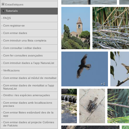
Estadístiques
Tutorials
-
FAQS
-
Com registrar-se
-
Com entrar dades
-
Com introduir una llista completa
-
Com consultar i editar dades
-
Com fer consultes avançades
-
Com introduir dades a l'app NaturaList
-
Verificacions
-
Com entrar dades al mòdul de mortalitat
+ 1
-
Com entrar dades de mortalitat a l'app
NaturaList
-
Ornitho i les espècies amenaçades
-
Com entrar dades amb localitzacions
precises
-
Com entrar llistes estàndard des de la
app
-
Com entrar dades al projecte Colònies
de Falciots