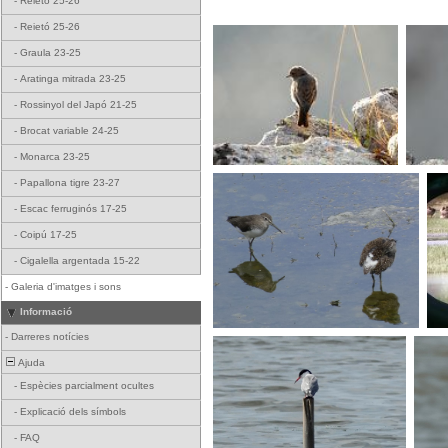
-
Reietó 25-26
-
Reietó 25-26
-
Graula 23-25
-
Aratinga mitrada 23-25
-
Rossinyol del Japó 21-25
-
Brocat variable 24-25
-
Monarca 23-25
-
Papallona tigre 23-27
-
Escac ferruginós 17-25
-
Coipú 17-25
-
Cigalella argentada 15-22
-
Galeria d'imatges i sons
Informació
-
Darreres notícies
Ajuda
-
Espècies parcialment ocultes
-
Explicació dels símbols
-
FAQ