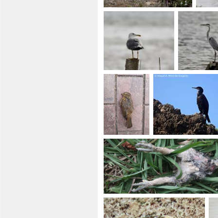
+ 1
+