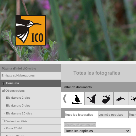
Pàgina d'inici d'Ornitho
Totes les fotografies
Entitats col·laboradores
Consulta
304865 documents
Observacions
-
Els darrers 2 dies
-
Els darrers 5 dies
-
Els darrers 15 dies
Totes les fotografies
Les més populars
Tots 
Dades i anàlisis
-
Grua 25-26