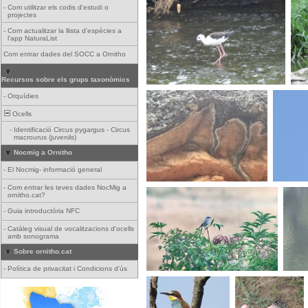
-
Com utilitzar els codis d'estudi o
projectes
-
Com actualitzar la llista d'espècies a
l'app NaturaList
Com entrar dades del SOCC a Ornitho
Recursos sobre els grups taxonòmics
-
Orquídies
Ocells
-
Identificació Circus pygargus - Circus
macrourus (juvenils)
Nocmig a Ornitho
-
El Nocmig- informació general
-
Com entrar les teves dades NocMig a
ornitho.cat?
-
Guia introductòria NFC
-
Catàleg visual de vocalitzacions d'ocells
amb sonograma
Sobre ornitho.cat
-
Política de privacitat i Condicions d'ús