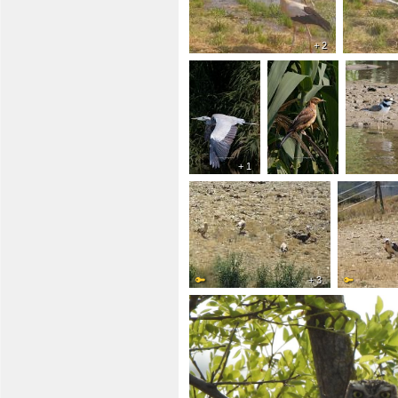
+ 2
+ 1
+ 3