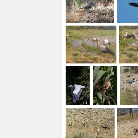
+ 2
+ 1