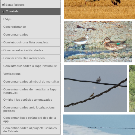
Estadístiques
Tutorials
-
FAQS
-
Com registrar-se
-
Com entrar dades
-
Com introduir una llista completa
-
Com consultar i editar dades
-
Com fer consultes avançades
-
Com introduir dades a l'app NaturaList
-
Verificacions
-
Com entrar dades al mòdul de mortalitat
-
Com entrar dades de mortalitat a l'app
NaturaList
-
Ornitho i les espècies amenaçades
-
Com entrar dades amb localitzacions
precises
-
Com entrar llistes estàndard des de la
app
-
Com entrar dades al projecte Colònies
de Falciots