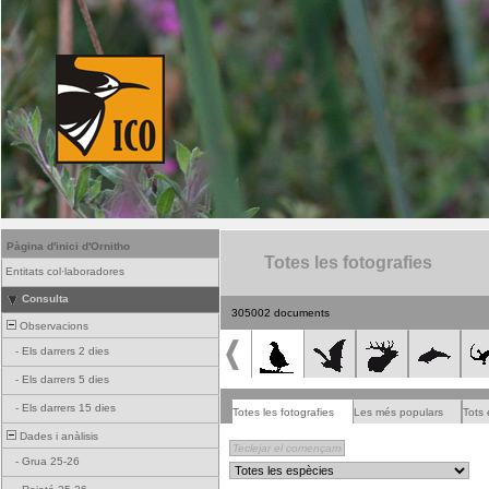
Pàgina d'inici d'Ornitho
Totes les fotografies
Entitats col·laboradores
Consulta
305002 documents
Observacions
-
Els darrers 2 dies
-
Els darrers 5 dies
-
Els darrers 15 dies
Totes les fotografies
Les més populars
Tots 
Dades i anàlisis
-
Grua 25-26