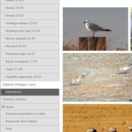
-
Reietó 25-26
-
Reietó 25-26
-
Graula 23-25
-
Aratinga mitrada 23-25
-
Rossinyol del Japó 21-25
-
Brocat variable 24-25
-
Monarca 23-25
-
Papallona tigre 23-27
-
Escac ferruginós 17-25
-
Coipú 17-25
-
Cigalella argentada 15-22
-
Galeria d'imatges i sons
Informació
-
Darreres notícies
Ajuda
-
Espècies parcialment ocultes
-
Explicació dels símbols
-
FAQ