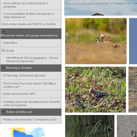
-
Com utilitzar els codis d'estudi o
projectes
-
Com actualitzar la llista d'espècies a
l'app NaturaList
Com entrar dades del SOCC a Ornitho
Recursos sobre els grups taxonòmics
-
Orquídies
Ocells
-
Identificació Circus pygargus - Circus
macrourus (juvenils)
Nocmig a Ornitho
-
El Nocmig- informació general
-
Com entrar les teves dades NocMig a
ornitho.cat?
-
Guia introductòria NFC
-
Catàleg visual de vocalitzacions d'ocells
amb sonograma
Sobre ornitho.cat
-
Política de privacitat i Condicions d'ús