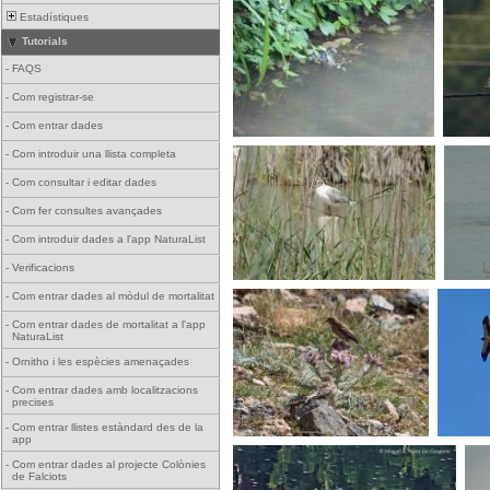
Estadístiques
Tutorials
-
FAQS
-
Com registrar-se
-
Com entrar dades
-
Com introduir una llista completa
-
Com consultar i editar dades
-
Com fer consultes avançades
-
Com introduir dades a l'app NaturaList
-
Verificacions
-
Com entrar dades al mòdul de mortalitat
-
Com entrar dades de mortalitat a l'app
NaturaList
-
Ornitho i les espècies amenaçades
-
Com entrar dades amb localitzacions
precises
-
Com entrar llistes estàndard des de la
app
-
Com entrar dades al projecte Colònies
de Falciots