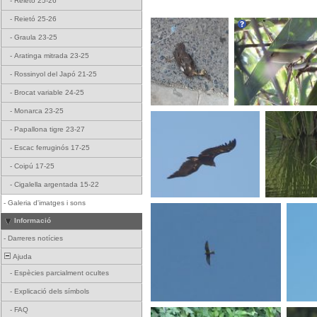
-
Reietó 25-26
-
Reietó 25-26
-
Graula 23-25
-
Aratinga mitrada 23-25
-
Rossinyol del Japó 21-25
-
Brocat variable 24-25
-
Monarca 23-25
-
Papallona tigre 23-27
-
Escac ferruginós 17-25
-
Coipú 17-25
-
Cigalella argentada 15-22
-
Galeria d'imatges i sons
Informació
-
Darreres notícies
Ajuda
-
Espècies parcialment ocultes
-
Explicació dels símbols
-
FAQ