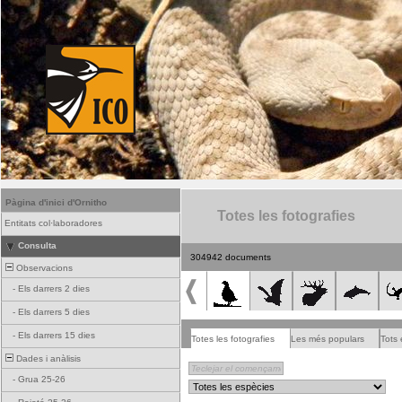
Pàgina d'inici d'Ornitho
Totes les fotografies
Entitats col·laboradores
Consulta
304942 documents
Observacions
-
Els darrers 2 dies
-
Els darrers 5 dies
-
Els darrers 15 dies
Totes les fotografies
Les més populars
Tots 
Dades i anàlisis
-
Grua 25-26