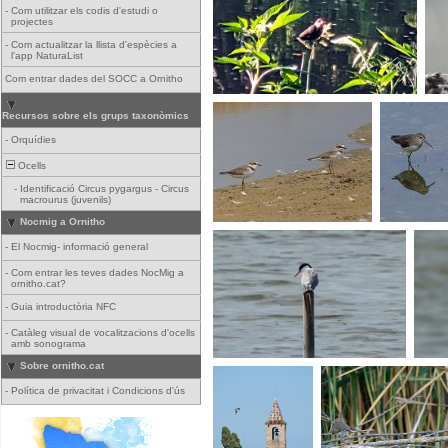
-
Com utilitzar els codis d'estudi o
projectes
-
Com actualitzar la llista d'espècies a
l'app NaturaList
Com entrar dades del SOCC a Ornitho
Recursos sobre els grups taxonòmics
-
Orquídies
Ocells
-
Identificació Circus pygargus - Circus
macrourus (juvenils)
Nocmig a Ornitho
-
El Nocmig- informació general
-
Com entrar les teves dades NocMig a
ornitho.cat?
-
Guia introductòria NFC
-
Catàleg visual de vocalitzacions d'ocells
amb sonograma
Sobre ornitho.cat
-
Política de privacitat i Condicions d'ús