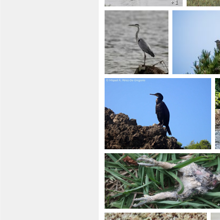
+ 1
+