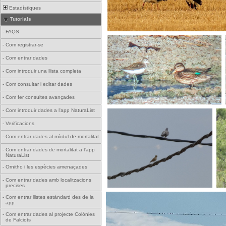
Estadístiques
Tutorials
-
FAQS
-
Com registrar-se
-
Com entrar dades
-
Com introduir una llista completa
-
Com consultar i editar dades
-
Com fer consultes avançades
-
Com introduir dades a l'app NaturaList
-
Verificacions
-
Com entrar dades al mòdul de mortalitat
-
Com entrar dades de mortalitat a l'app
NaturaList
-
Ornitho i les espècies amenaçades
-
Com entrar dades amb localitzacions
precises
-
Com entrar llistes estàndard des de la
app
-
Com entrar dades al projecte Colònies
de Falciots