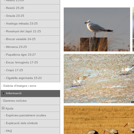
-
Reietó 25-26
-
Reietó 25-26
-
Graula 23-25
-
Aratinga mitrada 23-25
-
Rossinyol del Japó 21-25
-
Brocat variable 24-25
-
Monarca 23-25
-
Papallona tigre 23-27
-
Escac ferruginós 17-25
-
Coipú 17-25
-
Cigalella argentada 15-22
-
Galeria d'imatges i sons
Informació
-
Darreres notícies
Ajuda
-
Espècies parcialment ocultes
-
Explicació dels símbols
-
FAQ