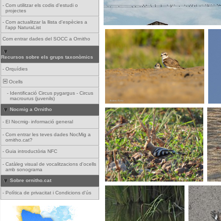
-
Com utilitzar els codis d'estudi o
projectes
-
Com actualitzar la llista d'espècies a
l'app NaturaList
Com entrar dades del SOCC a Ornitho
Recursos sobre els grups taxonòmics
-
Orquídies
Ocells
-
Identificació Circus pygargus - Circus
macrourus (juvenils)
Nocmig a Ornitho
-
El Nocmig- informació general
-
Com entrar les teves dades NocMig a
ornitho.cat?
-
Guia introductòria NFC
-
Catàleg visual de vocalitzacions d'ocells
amb sonograma
Sobre ornitho.cat
-
Política de privacitat i Condicions d'ús