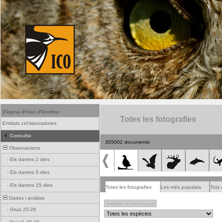
Pàgina d'inici d'Ornitho
Totes les fotografies
Entitats col·laboradores
Consulta
305002 documents
Observacions
-
Els darrers 2 dies
-
Els darrers 5 dies
-
Els darrers 15 dies
Totes les fotografies
Les més populars
Tots 
Dades i anàlisis
-
Grua 25-26