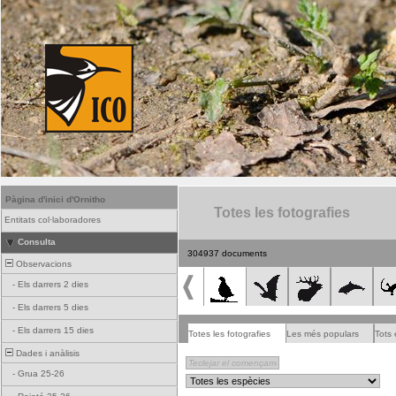
Pàgina d'inici d'Ornitho
Totes les fotografies
Entitats col·laboradores
Consulta
304937 documents
Observacions
-
Els darrers 2 dies
-
Els darrers 5 dies
-
Els darrers 15 dies
Totes les fotografies
Les més populars
Tots 
Dades i anàlisis
-
Grua 25-26