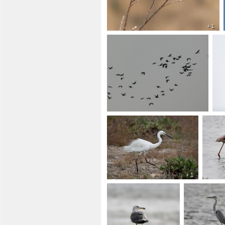
+ 1
+ 1