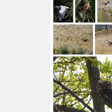
+ 1
+ 3