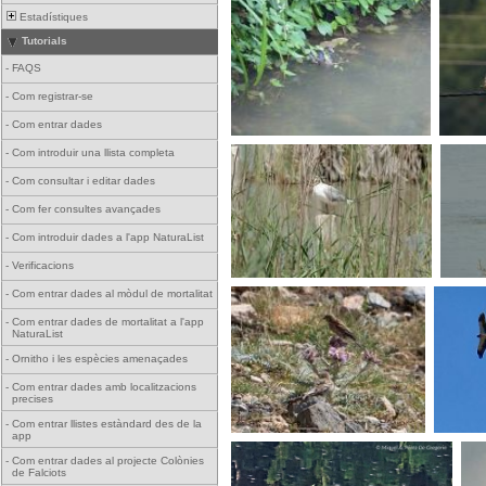
Estadístiques
Tutorials
-
FAQS
-
Com registrar-se
-
Com entrar dades
-
Com introduir una llista completa
-
Com consultar i editar dades
-
Com fer consultes avançades
-
Com introduir dades a l'app NaturaList
-
Verificacions
-
Com entrar dades al mòdul de mortalitat
-
Com entrar dades de mortalitat a l'app
NaturaList
-
Ornitho i les espècies amenaçades
-
Com entrar dades amb localitzacions
precises
-
Com entrar llistes estàndard des de la
app
-
Com entrar dades al projecte Colònies
de Falciots