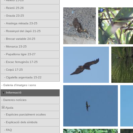
-
Reietó 25-26
-
Reietó 25-26
-
Graula 23-25
-
Aratinga mitrada 23-25
-
Rossinyol del Japó 21-25
-
Brocat variable 24-25
-
Monarca 23-25
-
Papallona tigre 23-27
-
Escac ferruginós 17-25
-
Coipú 17-25
-
Cigalella argentada 15-22
-
Galeria d'imatges i sons
Informació
-
Darreres notícies
Ajuda
-
Espècies parcialment ocultes
-
Explicació dels símbols
-
FAQ