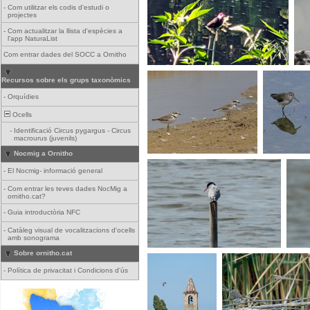
-
Com utilitzar els codis d'estudi o
projectes
-
Com actualitzar la llista d'espècies a
l'app NaturaList
Com entrar dades del SOCC a Ornitho
Recursos sobre els grups taxonòmics
-
Orquídies
Ocells
-
Identificació Circus pygargus - Circus
macrourus (juvenils)
Nocmig a Ornitho
-
El Nocmig- informació general
-
Com entrar les teves dades NocMig a
ornitho.cat?
-
Guia introductòria NFC
-
Catàleg visual de vocalitzacions d'ocells
amb sonograma
Sobre ornitho.cat
-
Política de privacitat i Condicions d'ús