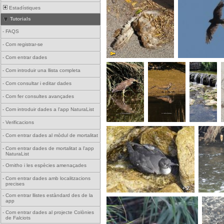
Estadístiques
Tutorials
-
FAQS
-
Com registrar-se
-
Com entrar dades
-
Com introduir una llista completa
-
Com consultar i editar dades
-
Com fer consultes avançades
-
Com introduir dades a l'app NaturaList
-
Verificacions
-
Com entrar dades al mòdul de mortalitat
-
Com entrar dades de mortalitat a l'app
NaturaList
-
Ornitho i les espècies amenaçades
-
Com entrar dades amb localitzacions
precises
+ 2
-
Com entrar llistes estàndard des de la
app
-
Com entrar dades al projecte Colònies
de Falciots