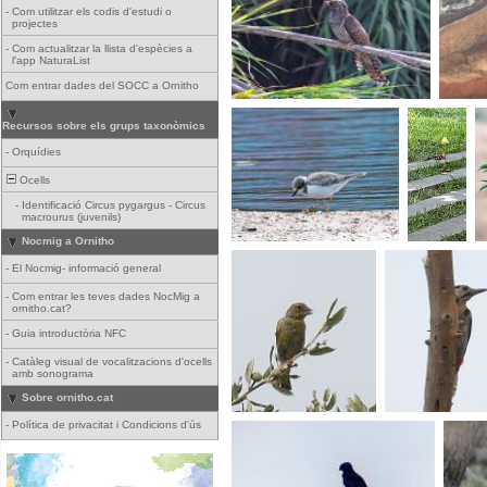
-
Com utilitzar els codis d'estudi o
projectes
-
Com actualitzar la llista d'espècies a
l'app NaturaList
Com entrar dades del SOCC a Ornitho
Recursos sobre els grups taxonòmics
-
Orquídies
Ocells
-
Identificació Circus pygargus - Circus
macrourus (juvenils)
Nocmig a Ornitho
-
El Nocmig- informació general
-
Com entrar les teves dades NocMig a
ornitho.cat?
-
Guia introductòria NFC
-
Catàleg visual de vocalitzacions d'ocells
amb sonograma
Sobre ornitho.cat
-
Política de privacitat i Condicions d'ús