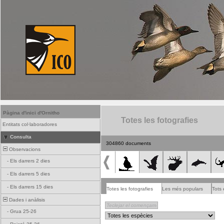
Pàgina d'inici d'Ornitho
Totes les fotografies
Entitats col·laboradores
Consulta
304860 documents
Observacions
-
Els darrers 2 dies
-
Els darrers 5 dies
-
Els darrers 15 dies
Totes les fotografies
Les més populars
Tots 
Dades i anàlisis
-
Grua 25-26