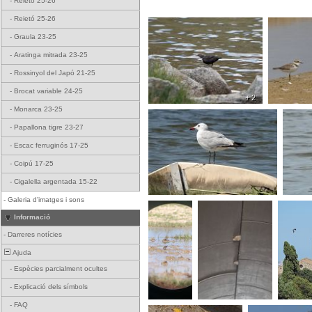
-
Reietó 25-26
-
Reietó 25-26
-
Graula 23-25
-
Aratinga mitrada 23-25
-
Rossinyol del Japó 21-25
-
Brocat variable 24-25
+ 2
-
Monarca 23-25
-
Papallona tigre 23-27
-
Escac ferruginós 17-25
-
Coipú 17-25
-
Cigalella argentada 15-22
-
Galeria d'imatges i sons
Informació
-
Darreres notícies
Ajuda
-
Espècies parcialment ocultes
-
Explicació dels símbols
-
FAQ