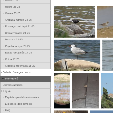
-
Reietó 25-26
-
Reietó 25-26
-
Graula 23-25
-
Aratinga mitrada 23-25
-
Rossinyol del Japó 21-25
-
Brocat variable 24-25
+ 2
-
Monarca 23-25
-
Papallona tigre 23-27
-
Escac ferruginós 17-25
-
Coipú 17-25
-
Cigalella argentada 15-22
-
Galeria d'imatges i sons
Informació
-
Darreres notícies
Ajuda
-
Espècies parcialment ocultes
-
Explicació dels símbols
-
FAQ