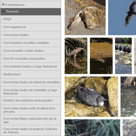
Estadístiques
Tutorials
-
FAQS
-
Com registrar-se
-
Com entrar dades
-
Com introduir una llista completa
-
Com consultar i editar dades
-
Com fer consultes avançades
-
Com introduir dades a l'app NaturaList
-
Verificacions
-
Com entrar dades al mòdul de mortalitat
-
Com entrar dades de mortalitat a l'app
NaturaList
-
Ornitho i les espècies amenaçades
-
Com entrar dades amb localitzacions
precises
+ 2
-
Com entrar llistes estàndard des de la
app
-
Com entrar dades al projecte Colònies
de Falciots