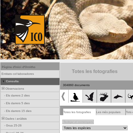
Pàgina d'inici d'Ornitho
Totes les fotografies
Entitats col·laboradores
Consulta
304860 documents
Observacions
-
Els darrers 2 dies
-
Els darrers 5 dies
-
Els darrers 15 dies
Totes les fotografies
Les més populars
Tots 
Dades i anàlisis
-
Grua 25-26