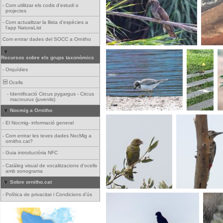
-
Com utilitzar els codis d'estudi o
projectes
-
Com actualitzar la llista d'espècies a
l'app NaturaList
Com entrar dades del SOCC a Ornitho
Recursos sobre els grups taxonòmics
-
Orquídies
Ocells
-
Identificació Circus pygargus - Circus
macrourus (juvenils)
Nocmig a Ornitho
-
El Nocmig- informació general
-
Com entrar les teves dades NocMig a
ornitho.cat?
-
Guia introductòria NFC
-
Catàleg visual de vocalitzacions d'ocells
amb sonograma
Sobre ornitho.cat
-
Política de privacitat i Condicions d'ús