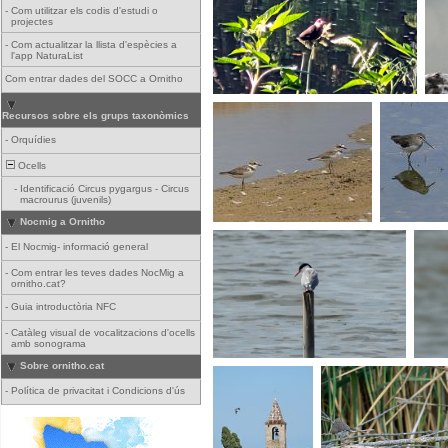
-
Com utilitzar els codis d'estudi o
projectes
-
Com actualitzar la llista d'espècies a
l'app NaturaList
Com entrar dades del SOCC a Ornitho
Recursos sobre els grups taxonòmics
-
Orquídies
Ocells
-
Identificació Circus pygargus - Circus
macrourus (juvenils)
Nocmig a Ornitho
-
El Nocmig- informació general
-
Com entrar les teves dades NocMig a
ornitho.cat?
-
Guia introductòria NFC
-
Catàleg visual de vocalitzacions d'ocells
amb sonograma
Sobre ornitho.cat
-
Política de privacitat i Condicions d'ús