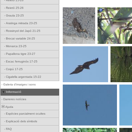
-
Reietó 25-26
-
Reietó 25-26
-
Graula 23-25
-
Aratinga mitrada 23-25
-
Rossinyol del Japó 21-25
-
Brocat variable 24-25
-
Monarca 23-25
-
Papallona tigre 23-27
-
Escac ferruginós 17-25
-
Coipú 17-25
-
Cigalella argentada 15-22
-
Galeria d'imatges i sons
Informació
-
Darreres notícies
Ajuda
-
Espècies parcialment ocultes
-
Explicació dels símbols
-
FAQ