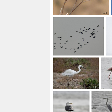
+ 1
+ 1