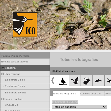
Pàgina d'inici d'Ornitho
Totes les fotografies
Entitats col·laboradores
Consulta
304950 documents
Observacions
-
Els darrers 2 dies
-
Els darrers 5 dies
-
Els darrers 15 dies
Totes les fotografies
Les més populars
Tots 
Dades i anàlisis
-
Grua 25-26