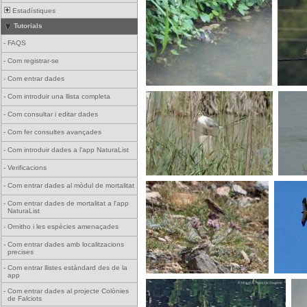
Estadístiques
Tutorials
-
FAQS
-
Com registrar-se
-
Com entrar dades
-
Com introduir una llista completa
-
Com consultar i editar dades
-
Com fer consultes avançades
-
Com introduir dades a l'app NaturaList
-
Verificacions
-
Com entrar dades al mòdul de mortalitat
-
Com entrar dades de mortalitat a l'app
NaturaList
-
Ornitho i les espècies amenaçades
-
Com entrar dades amb localitzacions
precises
-
Com entrar llistes estàndard des de la
app
-
Com entrar dades al projecte Colònies
de Falciots