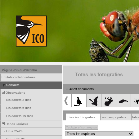
Pàgina d'inici d'Ornitho
Totes les fotografies
Entitats col·laboradores
Consulta
304829 documents
Observacions
-
Els darrers 2 dies
-
Els darrers 5 dies
-
Els darrers 15 dies
Totes les fotografies
Les més populars
Tots 
Dades i anàlisis
-
Grua 25-26