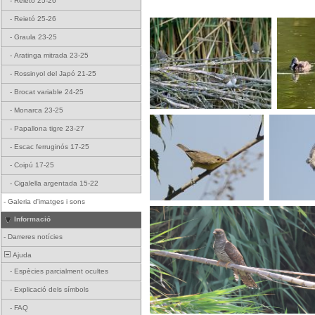
-
Reietó 25-26
-
Reietó 25-26
-
Graula 23-25
-
Aratinga mitrada 23-25
-
Rossinyol del Japó 21-25
-
Brocat variable 24-25
-
Monarca 23-25
-
Papallona tigre 23-27
-
Escac ferruginós 17-25
-
Coipú 17-25
-
Cigalella argentada 15-22
-
Galeria d'imatges i sons
Informació
-
Darreres notícies
Ajuda
-
Espècies parcialment ocultes
-
Explicació dels símbols
-
FAQ