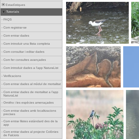
Estadístiques
Tutorials
-
FAQS
-
Com registrar-se
-
Com entrar dades
-
Com introduir una llista completa
-
Com consultar i editar dades
-
Com fer consultes avançades
-
Com introduir dades a l'app NaturaList
-
Verificacions
-
Com entrar dades al mòdul de mortalitat
-
Com entrar dades de mortalitat a l'app
NaturaList
-
Ornitho i les espècies amenaçades
-
Com entrar dades amb localitzacions
precises
-
Com entrar llistes estàndard des de la
app
-
Com entrar dades al projecte Colònies
de Falciots