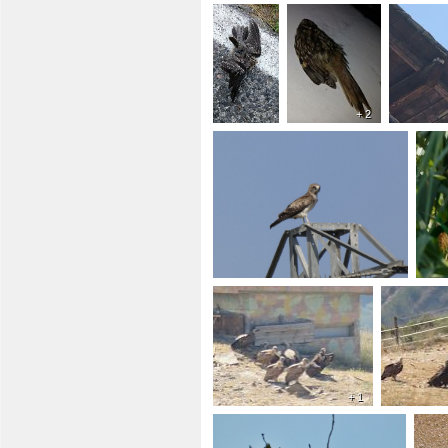
+ 2
+ 1