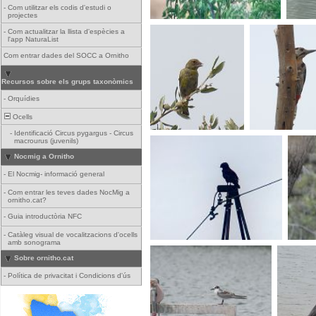
-
Com utilitzar els codis d'estudi o
projectes
-
Com actualitzar la llista d'espècies a
l'app NaturaList
Com entrar dades del SOCC a Ornitho
Recursos sobre els grups taxonòmics
-
Orquídies
Ocells
-
Identificació Circus pygargus - Circus
macrourus (juvenils)
Nocmig a Ornitho
-
El Nocmig- informació general
-
Com entrar les teves dades NocMig a
ornitho.cat?
-
Guia introductòria NFC
-
Catàleg visual de vocalitzacions d'ocells
amb sonograma
Sobre ornitho.cat
-
Política de privacitat i Condicions d'ús