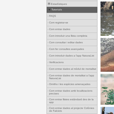
Estadístiques
Tutorials
-
FAQS
-
Com registrar-se
-
Com entrar dades
-
Com introduir una llista completa
-
Com consultar i editar dades
-
Com fer consultes avançades
-
Com introduir dades a l'app NaturaList
-
Verificacions
-
Com entrar dades al mòdul de mortalitat
-
Com entrar dades de mortalitat a l'app
NaturaList
-
Ornitho i les espècies amenaçades
-
Com entrar dades amb localitzacions
precises
-
Com entrar llistes estàndard des de la
app
-
Com entrar dades al projecte Colònies
de Falciots