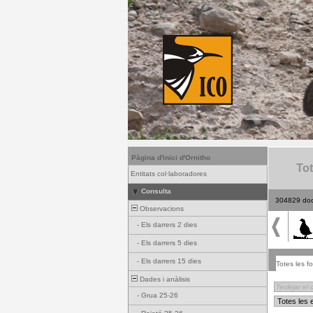
Pàgina d'inici d'Ornitho
Tot
Entitats col·laboradores
Consulta
304829 do
Observacions
-
Els darrers 2 dies
-
Els darrers 5 dies
-
Els darrers 15 dies
Totes les fo
Dades i anàlisis
-
Grua 25-26