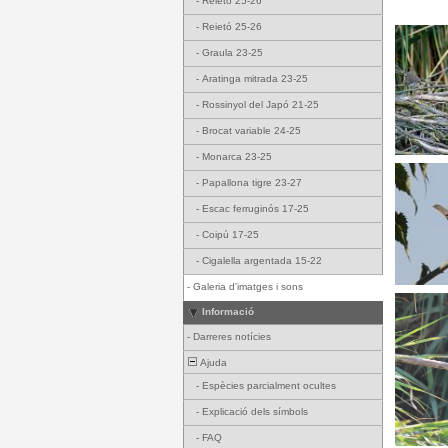
-
Reietó 25-26
-
Reietó 25-26
-
Graula 23-25
-
Aratinga mitrada 23-25
-
Rossinyol del Japó 21-25
-
Brocat variable 24-25
-
Monarca 23-25
-
Papallona tigre 23-27
-
Escac ferruginós 17-25
-
Coipú 17-25
-
Cigalella argentada 15-22
-
Galeria d'imatges i sons
Informació
-
Darreres notícies
Ajuda
-
Espècies parcialment ocultes
-
Explicació dels símbols
-
FAQ