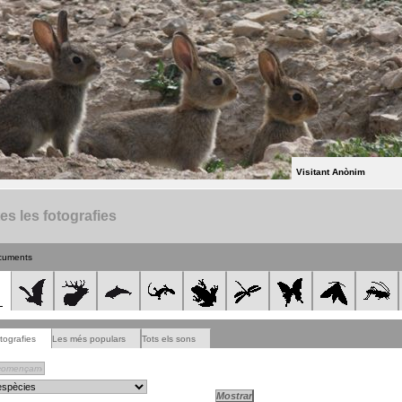
Visitant Anònim
es les fotografies
cuments
tografies
Les més populars
Tots els sons