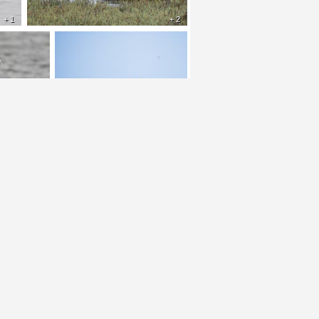
+ 1
+ 2
+ 2