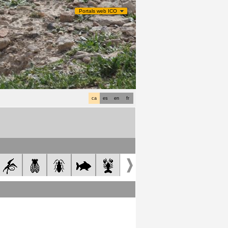
Portals web ICO
ca
es
en
fr