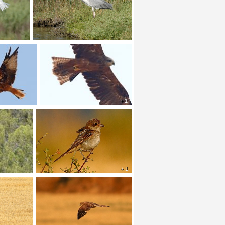
+ 1
+ 1