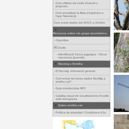
-
Com utilitzar els codis d'estudi o
projectes
-
Com actualitzar la llista d'espècies a
l'app NaturaList
Com entrar dades del SOCC a Ornitho
Recursos sobre els grups taxonòmics
-
Orquídies
Ocells
-
Identificació Circus pygargus - Circus
macrourus (juvenils)
Nocmig a Ornitho
-
El Nocmig- informació general
-
Com entrar les teves dades NocMig a
ornitho.cat?
-
Guia introductòria NFC
-
Catàleg visual de vocalitzacions d'ocells
amb sonograma
Sobre ornitho.cat
-
Política de privacitat i Condicions d'ús