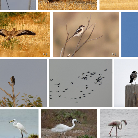
+ 1
+ 1