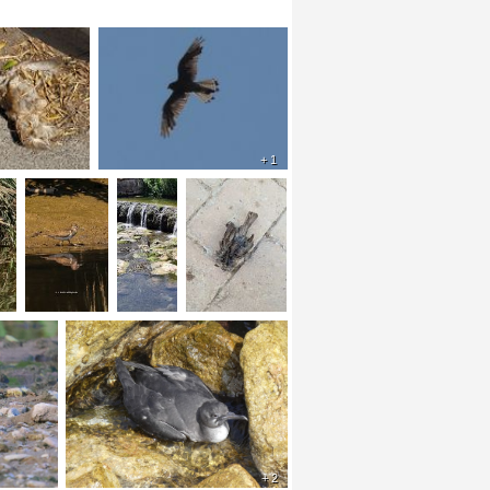
+ 1
+ 2