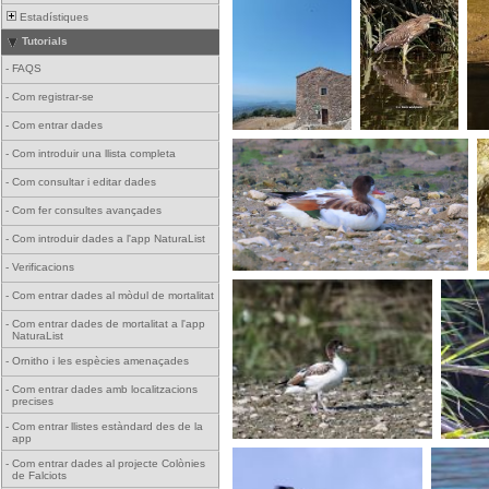
Estadístiques
Tutorials
-
FAQS
-
Com registrar-se
-
Com entrar dades
-
Com introduir una llista completa
-
Com consultar i editar dades
-
Com fer consultes avançades
-
Com introduir dades a l'app NaturaList
-
Verificacions
-
Com entrar dades al mòdul de mortalitat
-
Com entrar dades de mortalitat a l'app
NaturaList
-
Ornitho i les espècies amenaçades
-
Com entrar dades amb localitzacions
precises
-
Com entrar llistes estàndard des de la
app
-
Com entrar dades al projecte Colònies
de Falciots