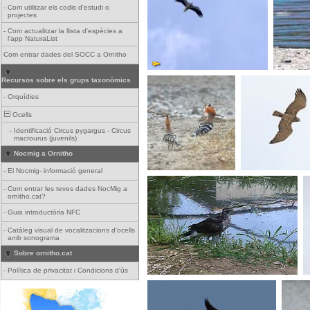
-
Com utilitzar els codis d'estudi o
projectes
-
Com actualitzar la llista d'espècies a
l'app NaturaList
Com entrar dades del SOCC a Ornitho
Recursos sobre els grups taxonòmics
-
Orquídies
Ocells
-
Identificació Circus pygargus - Circus
macrourus (juvenils)
Nocmig a Ornitho
-
El Nocmig- informació general
-
Com entrar les teves dades NocMig a
ornitho.cat?
-
Guia introductòria NFC
-
Catàleg visual de vocalitzacions d'ocells
amb sonograma
Sobre ornitho.cat
-
Política de privacitat i Condicions d'ús