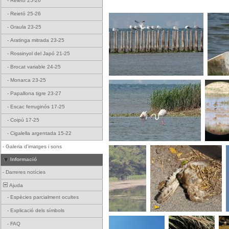
-
Reietó 25-26
-
Reietó 25-26
-
Graula 23-25
-
Aratinga mitrada 23-25
-
Rossinyol del Japó 21-25
-
Brocat variable 24-25
-
Monarca 23-25
-
Papallona tigre 23-27
-
Escac ferruginós 17-25
-
Coipú 17-25
-
Cigalella argentada 15-22
-
Galeria d'imatges i sons
Informació
-
Darreres notícies
Ajuda
-
Espècies parcialment ocultes
-
Explicació dels símbols
-
FAQ