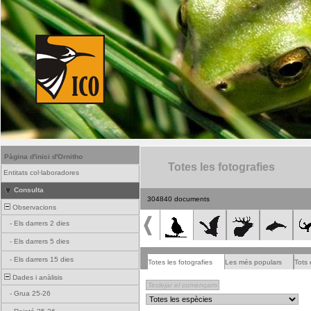
Pàgina d'inici d'Ornitho
Totes les fotografies
Entitats col·laboradores
Consulta
304840 documents
Observacions
-
Els darrers 2 dies
-
Els darrers 5 dies
-
Els darrers 15 dies
Totes les fotografies
Les més populars
Tots 
Dades i anàlisis
-
Grua 25-26