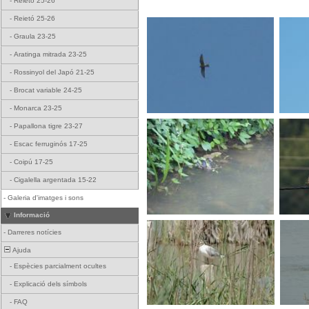
-
Reietó 25-26
-
Reietó 25-26
-
Graula 23-25
-
Aratinga mitrada 23-25
-
Rossinyol del Japó 21-25
-
Brocat variable 24-25
-
Monarca 23-25
-
Papallona tigre 23-27
-
Escac ferruginós 17-25
-
Coipú 17-25
-
Cigalella argentada 15-22
-
Galeria d'imatges i sons
Informació
-
Darreres notícies
Ajuda
-
Espècies parcialment ocultes
-
Explicació dels símbols
-
FAQ