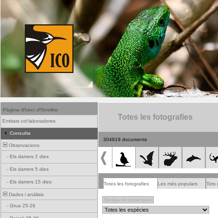
Pàgina d'inici d'Ornitho
Totes les fotografies
Entitats col·laboradores
Consulta
304919 documents
Observacions
-
Els darrers 2 dies
-
Els darrers 5 dies
-
Els darrers 15 dies
Totes les fotografies
Les més populars
Tots 
Dades i anàlisis
-
Grua 25-26