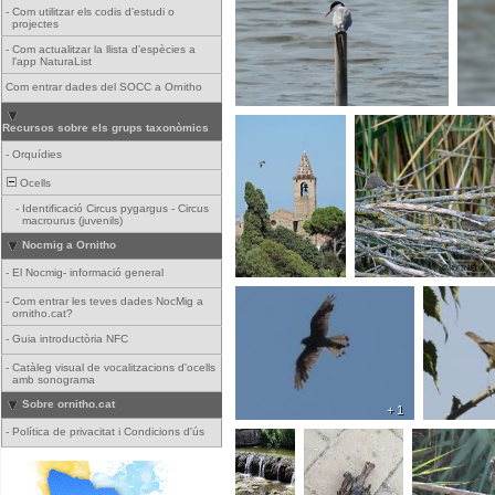
-
Com utilitzar els codis d'estudi o
projectes
-
Com actualitzar la llista d'espècies a
l'app NaturaList
Com entrar dades del SOCC a Ornitho
Recursos sobre els grups taxonòmics
-
Orquídies
Ocells
-
Identificació Circus pygargus - Circus
macrourus (juvenils)
Nocmig a Ornitho
-
El Nocmig- informació general
-
Com entrar les teves dades NocMig a
ornitho.cat?
-
Guia introductòria NFC
-
Catàleg visual de vocalitzacions d'ocells
amb sonograma
Sobre ornitho.cat
+ 1
-
Política de privacitat i Condicions d'ús