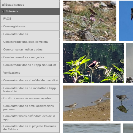
Estadístiques
Tutorials
-
FAQS
-
Com registrar-se
-
Com entrar dades
-
Com introduir una llista completa
-
Com consultar i editar dades
-
Com fer consultes avançades
-
Com introduir dades a l'app NaturaList
-
Verificacions
-
Com entrar dades al mòdul de mortalitat
-
Com entrar dades de mortalitat a l'app
NaturaList
-
Ornitho i les espècies amenaçades
-
Com entrar dades amb localitzacions
precises
-
Com entrar llistes estàndard des de la
app
-
Com entrar dades al projecte Colònies
de Falciots