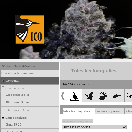
Pàgina d'inici d'Ornitho
Totes les fotografies
Entitats col·laboradores
Consulta
304956 documents
Observacions
-
Els darrers 2 dies
-
Els darrers 5 dies
-
Els darrers 15 dies
Totes les fotografies
Les més populars
Tots 
Dades i anàlisis
-
Grua 25-26