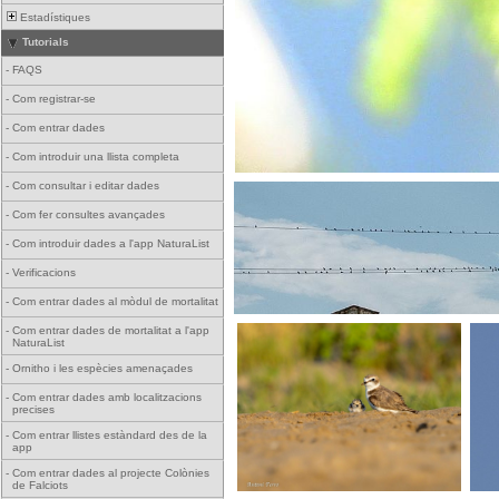
Estadístiques
Tutorials
-
FAQS
-
Com registrar-se
-
Com entrar dades
-
Com introduir una llista completa
-
Com consultar i editar dades
-
Com fer consultes avançades
-
Com introduir dades a l'app NaturaList
-
Verificacions
-
Com entrar dades al mòdul de mortalitat
-
Com entrar dades de mortalitat a l'app
NaturaList
-
Ornitho i les espècies amenaçades
-
Com entrar dades amb localitzacions
precises
-
Com entrar llistes estàndard des de la
app
-
Com entrar dades al projecte Colònies
de Falciots