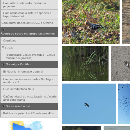
-
Com utilitzar els codis d'estudi o
projectes
-
Com actualitzar la llista d'espècies a
l'app NaturaList
Com entrar dades del SOCC a Ornitho
Recursos sobre els grups taxonòmics
-
Orquídies
Ocells
-
Identificació Circus pygargus - Circus
macrourus (juvenils)
Nocmig a Ornitho
-
El Nocmig- informació general
-
Com entrar les teves dades NocMig a
ornitho.cat?
-
Guia introductòria NFC
-
Catàleg visual de vocalitzacions d'ocells
amb sonograma
Sobre ornitho.cat
-
Política de privacitat i Condicions d'ús