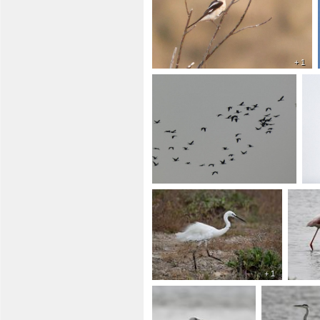
+ 1
+ 1