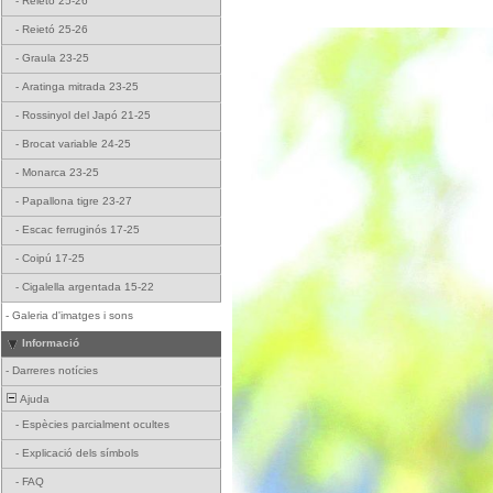
-
Reietó 25-26
-
Reietó 25-26
-
Graula 23-25
-
Aratinga mitrada 23-25
-
Rossinyol del Japó 21-25
-
Brocat variable 24-25
-
Monarca 23-25
-
Papallona tigre 23-27
-
Escac ferruginós 17-25
-
Coipú 17-25
-
Cigalella argentada 15-22
-
Galeria d'imatges i sons
Informació
-
Darreres notícies
Ajuda
-
Espècies parcialment ocultes
-
Explicació dels símbols
-
FAQ