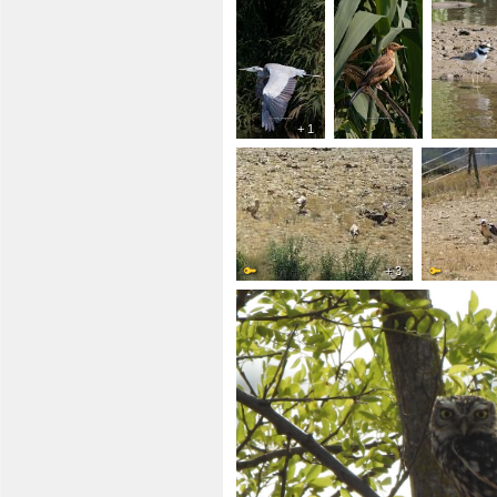
+ 1
+ 3