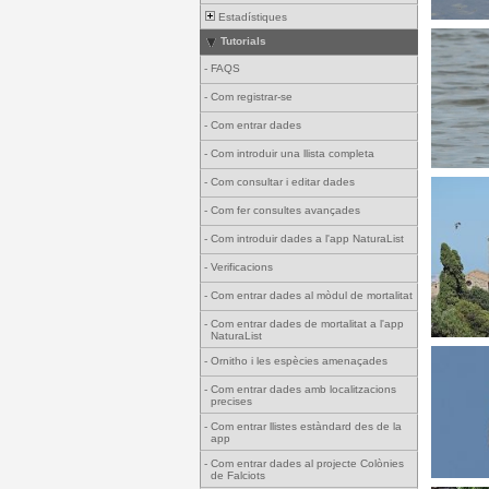
Estadístiques
Tutorials
-
FAQS
-
Com registrar-se
-
Com entrar dades
-
Com introduir una llista completa
-
Com consultar i editar dades
-
Com fer consultes avançades
-
Com introduir dades a l'app NaturaList
-
Verificacions
-
Com entrar dades al mòdul de mortalitat
-
Com entrar dades de mortalitat a l'app
NaturaList
-
Ornitho i les espècies amenaçades
-
Com entrar dades amb localitzacions
precises
-
Com entrar llistes estàndard des de la
app
-
Com entrar dades al projecte Colònies
de Falciots