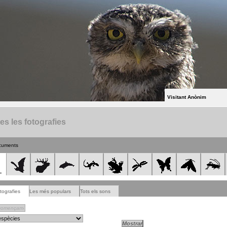
Visitant Anònim
es les fotografies
cuments
tografies
Les més populars
Tots els sons