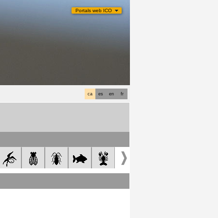
Portals web ICO
ca
es
en
fr