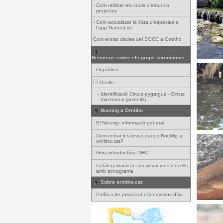
-
Com utilitzar els codis d'estudi o
projectes
-
Com actualitzar la llista d'espècies a
l'app NaturaList
Com entrar dades del SOCC a Ornitho
Recursos sobre els grups taxonòmics
-
Orquídies
Ocells
-
Identificació Circus pygargus - Circus
macrourus (juvenils)
Nocmig a Ornitho
-
El Nocmig- informació general
-
Com entrar les teves dades NocMig a
ornitho.cat?
-
Guia introductòria NFC
-
Catàleg visual de vocalitzacions d'ocells
amb sonograma
Sobre ornitho.cat
-
Política de privacitat i Condicions d'ús