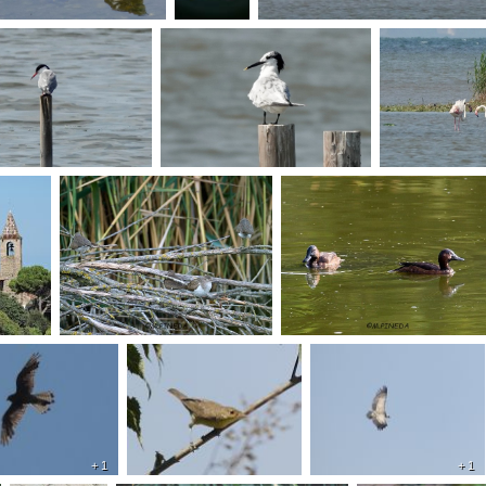
+ 1
+ 1