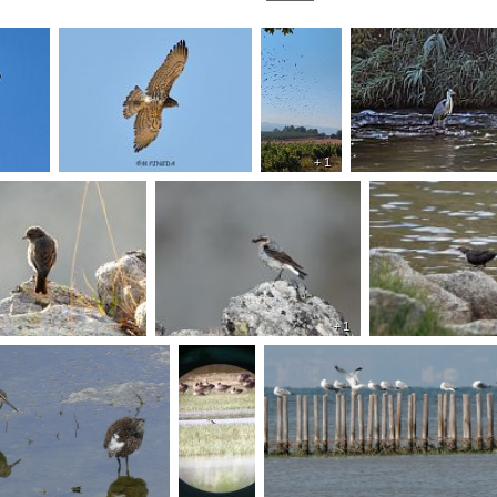
+ 1
+ 1