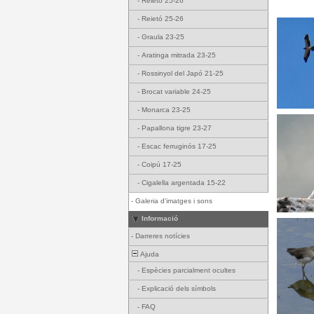
-
Reietó 25-26
-
Reietó 25-26
-
Graula 23-25
-
Aratinga mitrada 23-25
-
Rossinyol del Japó 21-25
-
Brocat variable 24-25
-
Monarca 23-25
-
Papallona tigre 23-27
-
Escac ferruginós 17-25
-
Coipú 17-25
-
Cigalella argentada 15-22
-
Galeria d'imatges i sons
Informació
-
Darreres notícies
Ajuda
-
Espècies parcialment ocultes
-
Explicació dels símbols
-
FAQ