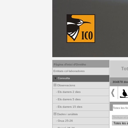
Pàgina d'inici d'Ornitho
Tot
Entitats col·laboradores
Consulta
304878 do
Observacions
-
Els darrers 2 dies
-
Els darrers 5 dies
-
Els darrers 15 dies
Totes les fo
Dades i anàlisis
-
Grua 25-26