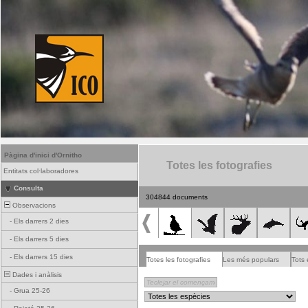
Pàgina d'inici d'Ornitho
Totes les fotografies
Entitats col·laboradores
Consulta
304844 documents
Observacions
-
Els darrers 2 dies
-
Els darrers 5 dies
-
Els darrers 15 dies
Totes les fotografies
Les més populars
Tots 
Dades i anàlisis
-
Grua 25-26