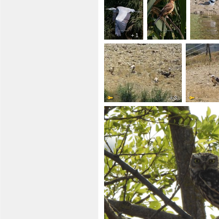
+ 1
+ 3