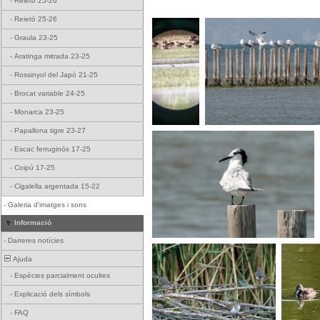
-
Reietó 25-26
-
Reietó 25-26
-
Graula 23-25
-
Aratinga mitrada 23-25
-
Rossinyol del Japó 21-25
-
Brocat variable 24-25
-
Monarca 23-25
-
Papallona tigre 23-27
-
Escac ferruginós 17-25
-
Coipú 17-25
-
Cigalella argentada 15-22
-
Galeria d'imatges i sons
Informació
-
Darreres notícies
Ajuda
-
Espècies parcialment ocultes
-
Explicació dels símbols
-
FAQ