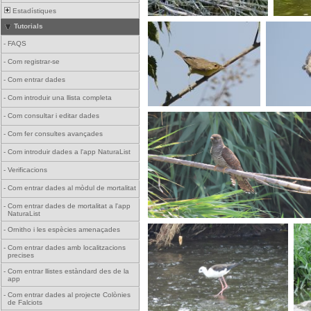
Estadístiques
Tutorials
-
FAQS
-
Com registrar-se
-
Com entrar dades
-
Com introduir una llista completa
-
Com consultar i editar dades
-
Com fer consultes avançades
-
Com introduir dades a l'app NaturaList
-
Verificacions
-
Com entrar dades al mòdul de mortalitat
-
Com entrar dades de mortalitat a l'app
NaturaList
-
Ornitho i les espècies amenaçades
-
Com entrar dades amb localitzacions
precises
-
Com entrar llistes estàndard des de la
app
-
Com entrar dades al projecte Colònies
de Falciots