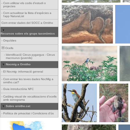
-
Com utilitzar els codis d'estudi o
projectes
-
Com actualitzar la llista d'espècies a
l'app NaturaList
Com entrar dades del SOCC a Ornitho
Recursos sobre els grups taxonòmics
-
Orquídies
Ocells
-
Identificació Circus pygargus - Circus
macrourus (juvenils)
Nocmig a Ornitho
-
El Nocmig- informació general
-
Com entrar les teves dades NocMig a
ornitho.cat?
-
Guia introductòria NFC
-
Catàleg visual de vocalitzacions d'ocells
amb sonograma
Sobre ornitho.cat
-
Política de privacitat i Condicions d'ús