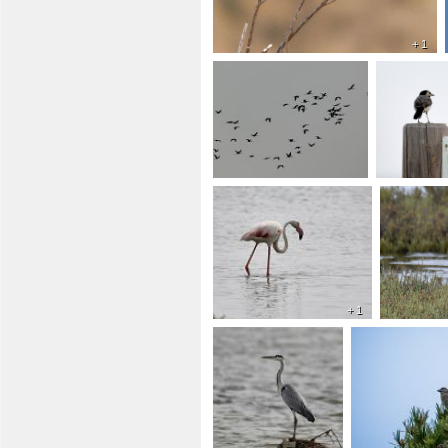
+ 1
+ 1