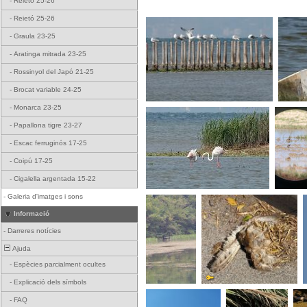
-
Reietó 25-26
-
Reietó 25-26
-
Graula 23-25
-
Aratinga mitrada 23-25
-
Rossinyol del Japó 21-25
-
Brocat variable 24-25
-
Monarca 23-25
-
Papallona tigre 23-27
-
Escac ferruginós 17-25
-
Coipú 17-25
-
Cigalella argentada 15-22
-
Galeria d'imatges i sons
Informació
-
Darreres notícies
Ajuda
-
Espècies parcialment ocultes
-
Explicació dels símbols
-
FAQ