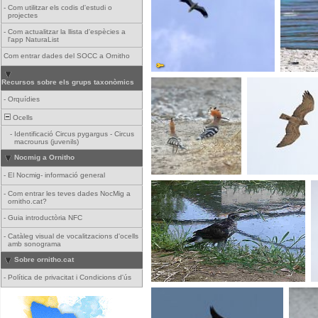
-
Com utilitzar els codis d'estudi o
projectes
-
Com actualitzar la llista d'espècies a
l'app NaturaList
Com entrar dades del SOCC a Ornitho
Recursos sobre els grups taxonòmics
-
Orquídies
Ocells
-
Identificació Circus pygargus - Circus
macrourus (juvenils)
Nocmig a Ornitho
-
El Nocmig- informació general
-
Com entrar les teves dades NocMig a
ornitho.cat?
-
Guia introductòria NFC
-
Catàleg visual de vocalitzacions d'ocells
amb sonograma
Sobre ornitho.cat
-
Política de privacitat i Condicions d'ús