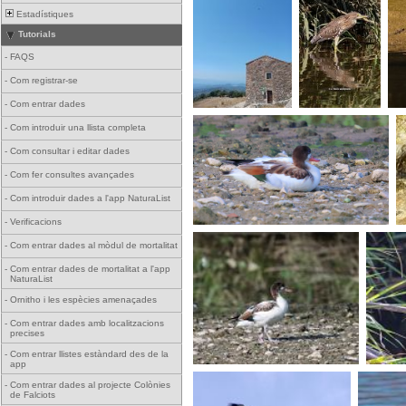
Estadístiques
Tutorials
-
FAQS
-
Com registrar-se
-
Com entrar dades
-
Com introduir una llista completa
-
Com consultar i editar dades
-
Com fer consultes avançades
-
Com introduir dades a l'app NaturaList
-
Verificacions
-
Com entrar dades al mòdul de mortalitat
-
Com entrar dades de mortalitat a l'app
NaturaList
-
Ornitho i les espècies amenaçades
-
Com entrar dades amb localitzacions
precises
-
Com entrar llistes estàndard des de la
app
-
Com entrar dades al projecte Colònies
de Falciots