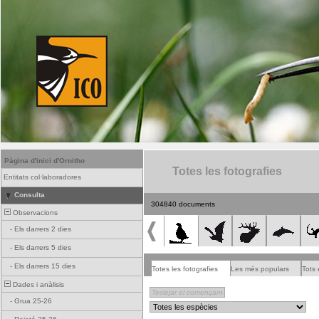
Pàgina d'inici d'Ornitho
Totes les fotografies
Entitats col·laboradores
Consulta
304840 documents
Observacions
-
Els darrers 2 dies
-
Els darrers 5 dies
-
Els darrers 15 dies
Totes les fotografies
Les més populars
Tots 
Dades i anàlisis
-
Grua 25-26