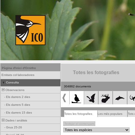
Pàgina d'inici d'Ornitho
Totes les fotografies
Entitats col·laboradores
Consulta
304862 documents
Observacions
-
Els darrers 2 dies
-
Els darrers 5 dies
-
Els darrers 15 dies
Totes les fotografies
Les més populars
Tots 
Dades i anàlisis
-
Grua 25-26