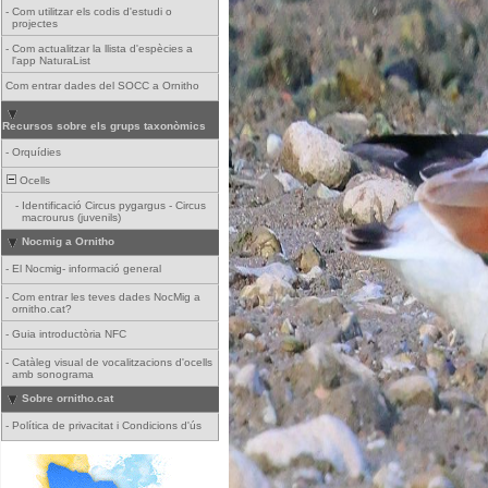
-
Com utilitzar els codis d'estudi o
projectes
-
Com actualitzar la llista d'espècies a
l'app NaturaList
Com entrar dades del SOCC a Ornitho
Recursos sobre els grups taxonòmics
-
Orquídies
Ocells
-
Identificació Circus pygargus - Circus
macrourus (juvenils)
Nocmig a Ornitho
-
El Nocmig- informació general
-
Com entrar les teves dades NocMig a
ornitho.cat?
-
Guia introductòria NFC
-
Catàleg visual de vocalitzacions d'ocells
amb sonograma
Sobre ornitho.cat
-
Política de privacitat i Condicions d'ús