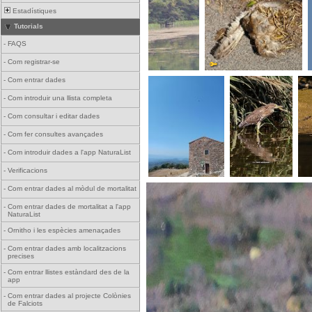
Estadístiques
Tutorials
-
FAQS
-
Com registrar-se
-
Com entrar dades
-
Com introduir una llista completa
-
Com consultar i editar dades
-
Com fer consultes avançades
-
Com introduir dades a l'app NaturaList
-
Verificacions
-
Com entrar dades al mòdul de mortalitat
-
Com entrar dades de mortalitat a l'app
NaturaList
-
Ornitho i les espècies amenaçades
-
Com entrar dades amb localitzacions
precises
-
Com entrar llistes estàndard des de la
app
-
Com entrar dades al projecte Colònies
de Falciots