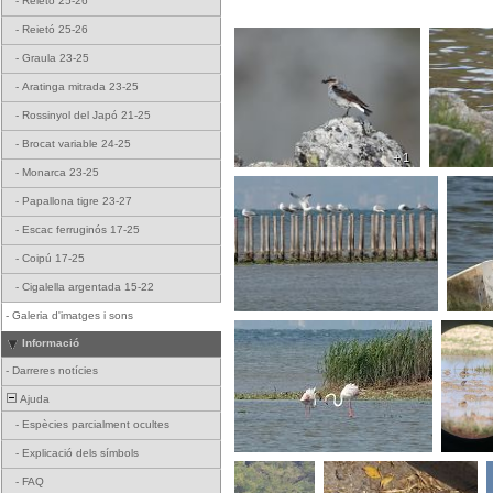
-
Reietó 25-26
-
Reietó 25-26
-
Graula 23-25
-
Aratinga mitrada 23-25
-
Rossinyol del Japó 21-25
-
Brocat variable 24-25
+ 1
-
Monarca 23-25
-
Papallona tigre 23-27
-
Escac ferruginós 17-25
-
Coipú 17-25
-
Cigalella argentada 15-22
-
Galeria d'imatges i sons
Informació
-
Darreres notícies
Ajuda
-
Espècies parcialment ocultes
-
Explicació dels símbols
-
FAQ