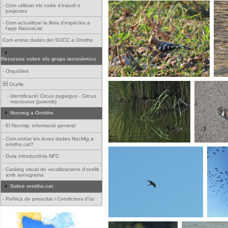
-
Com utilitzar els codis d'estudi o
projectes
-
Com actualitzar la llista d'espècies a
l'app NaturaList
Com entrar dades del SOCC a Ornitho
Recursos sobre els grups taxonòmics
-
Orquídies
Ocells
-
Identificació Circus pygargus - Circus
macrourus (juvenils)
Nocmig a Ornitho
-
El Nocmig- informació general
-
Com entrar les teves dades NocMig a
ornitho.cat?
-
Guia introductòria NFC
-
Catàleg visual de vocalitzacions d'ocells
amb sonograma
Sobre ornitho.cat
-
Política de privacitat i Condicions d'ús