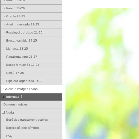
-
Reietó 25-26
-
Reietó 25-26
-
Graula 23-25
-
Aratinga mitrada 23-25
-
Rossinyol del Japó 21-25
-
Brocat variable 24-25
-
Monarca 23-25
-
Papallona tigre 23-27
-
Escac ferruginós 17-25
-
Coipú 17-25
-
Cigalella argentada 15-22
-
Galeria d'imatges i sons
Informació
-
Darreres notícies
Ajuda
-
Espècies parcialment ocultes
-
Explicació dels símbols
-
FAQ