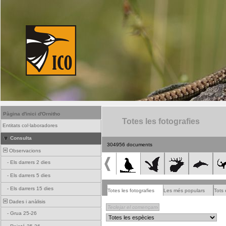
Pàgina d'inici d'Ornitho
Totes les fotografies
Entitats col·laboradores
Consulta
304956 documents
Observacions
-
Els darrers 2 dies
-
Els darrers 5 dies
-
Els darrers 15 dies
Totes les fotografies
Les més populars
Tots 
Dades i anàlisis
-
Grua 25-26