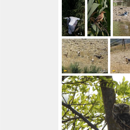
+ 1
+ 3