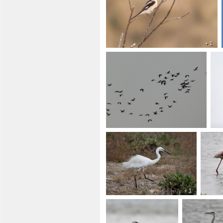
+ 1
+ 1