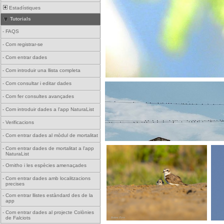
Estadístiques
Tutorials
-
FAQS
-
Com registrar-se
-
Com entrar dades
-
Com introduir una llista completa
-
Com consultar i editar dades
-
Com fer consultes avançades
-
Com introduir dades a l'app NaturaList
-
Verificacions
-
Com entrar dades al mòdul de mortalitat
-
Com entrar dades de mortalitat a l'app
NaturaList
-
Ornitho i les espècies amenaçades
-
Com entrar dades amb localitzacions
precises
-
Com entrar llistes estàndard des de la
app
-
Com entrar dades al projecte Colònies
de Falciots