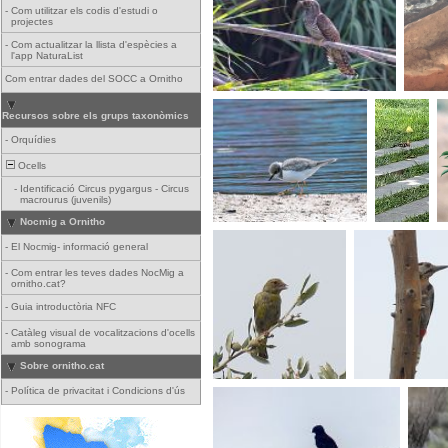
-
Com utilitzar els codis d'estudi o
projectes
-
Com actualitzar la llista d'espècies a
l'app NaturaList
Com entrar dades del SOCC a Ornitho
Recursos sobre els grups taxonòmics
-
Orquídies
Ocells
-
Identificació Circus pygargus - Circus
macrourus (juvenils)
Nocmig a Ornitho
-
El Nocmig- informació general
-
Com entrar les teves dades NocMig a
ornitho.cat?
-
Guia introductòria NFC
-
Catàleg visual de vocalitzacions d'ocells
amb sonograma
Sobre ornitho.cat
-
Política de privacitat i Condicions d'ús