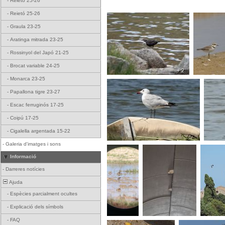
-
Reietó 25-26
-
Reietó 25-26
-
Graula 23-25
-
Aratinga mitrada 23-25
-
Rossinyol del Japó 21-25
-
Brocat variable 24-25
+ 2
-
Monarca 23-25
-
Papallona tigre 23-27
-
Escac ferruginós 17-25
-
Coipú 17-25
-
Cigalella argentada 15-22
-
Galeria d'imatges i sons
Informació
-
Darreres notícies
Ajuda
-
Espècies parcialment ocultes
-
Explicació dels símbols
-
FAQ