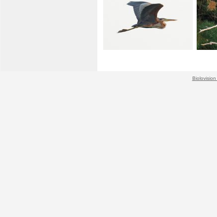
Biolovision