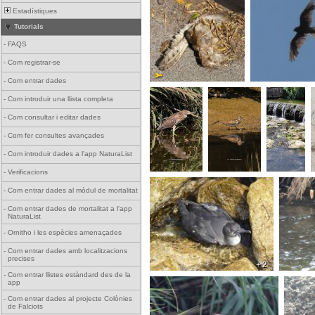
Estadístiques
Tutorials
-
FAQS
-
Com registrar-se
-
Com entrar dades
-
Com introduir una llista completa
-
Com consultar i editar dades
-
Com fer consultes avançades
-
Com introduir dades a l'app NaturaList
-
Verificacions
-
Com entrar dades al mòdul de mortalitat
-
Com entrar dades de mortalitat a l'app
NaturaList
-
Ornitho i les espècies amenaçades
-
Com entrar dades amb localitzacions
precises
+ 2
-
Com entrar llistes estàndard des de la
app
-
Com entrar dades al projecte Colònies
de Falciots